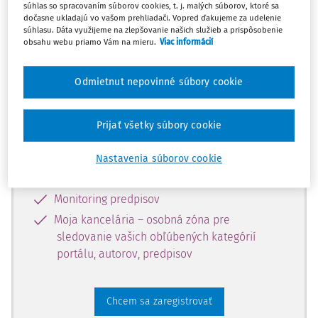
súhlas so spracovaním súborov cookies, t. j. malých súborov, ktoré sa
dostupný predplatiteľom portálu.
dočasne ukladajú vo vašom prehliadači. Vopred ďakujeme za udelenie
súhlasu. Dáta využijeme na zlepšovanie našich služieb a prispôsobenie
obsahu webu priamo Vám na mieru.
Viac informácií
Odomknite si prístup k odbornému
obsahu a získajte prístup na 10 dní
Odmietnut nepovinné súbory cookie
zdarma, stačí sa len zaregistrovať.
Prijať všetky súbory cookie
Vďaka registrácii získate prístup aj k
vybranému obsahu:
Nastavenia súborov cookie
Odborné články z časopisov
Monitoring predpisov
Moja kancelária – osobná zóna pre
sledovanie vašich obľúbených kategórií
portálu, autorov, predpisov
Chcem sa zaregistrovať