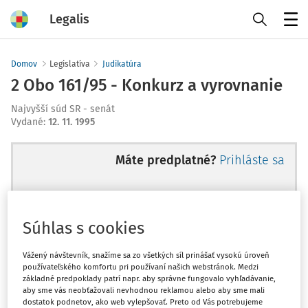
Legalis
Menu
Domov
Legislatíva
Judikatúra
2 Obo 161/95 - Konkurz a vyrovnanie
Najvyšší súd SR - senát
Vydané
:
12. 11. 1995
Máte predplatné?
Prihláste sa
Súhlas s cookies
Ups, zatiaľ ste si prečítali len
začiatok...
Vážený návštevník, snažíme sa zo všetkých síl prinášať vysokú úroveň
používateľského komfortu pri používaní našich webstránok. Medzi
základné predpoklady patrí napr. aby správne fungovalo vyhľadávanie,
aby sme vás neobťažovali nevhodnou reklamou alebo aby sme mali
Celý odborný obsah z tejto oblasti je
dostatok podnetov, ako web vylepšovať. Preto od Vás potrebujeme