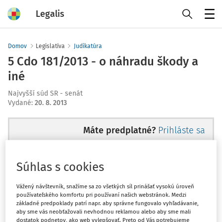
Legalis
Menu
Domov
Legislatíva
Judikatúra
5 Cdo 181/2013 - o náhradu škody a
iné
Najvyšší súd SR - senát
Vydané
:
20. 8. 2013
Máte predplatné?
Prihláste sa
Súhlas s cookies
Ups, zatiaľ ste si prečítali len
Vážený návštevník, snažíme sa zo všetkých síl prinášať vysokú úroveň
používateľského komfortu pri používaní našich webstránok. Medzi
začiatok...
základné predpoklady patrí napr. aby správne fungovalo vyhľadávanie,
aby sme vás neobťažovali nevhodnou reklamou alebo aby sme mali
dostatok podnetov, ako web vylepšovať. Preto od Vás potrebujeme