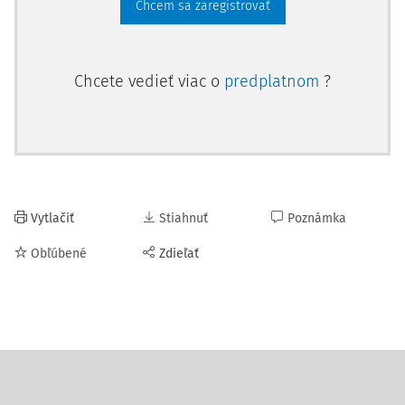
Chcem sa zaregistrovať
Chcete vedieť viac o
predplatnom
?
Vytlačiť
Stiahnuť
Poznámka
Obľúbené
Zdieľať