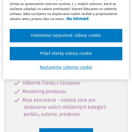
súhlas so spracovaním súborov cookies, t. j. malých súborov, ktoré sa
Celý odborný obsah z tejto oblasti je
dočasne ukladajú vo vašom prehliadači. Vopred ďakujeme za udelenie
súhlasu. Dáta využijeme na zlepšovanie našich služieb a prispôsobenie
dostupný predplatiteľom portálu.
obsahu webu priamo Vám na mieru.
Viac informácií
Odomknite si prístup k odbornému
Odmietnut nepovinné súbory cookie
obsahu a získajte prístup na 10 dní
zdarma, stačí sa len zaregistrovať.
Prijať všetky súbory cookie
Vďaka registrácii získate prístup aj k
Nastavenia súborov cookie
vybranému obsahu:
Odborné články z časopisov
Monitoring predpisov
Moja kancelária – osobná zóna pre
sledovanie vašich obľúbených kategórií
portálu, autorov, predpisov