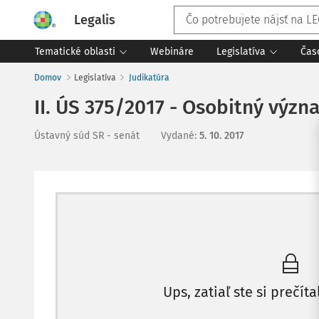
Legalis
Tematické oblasti
Webináre
Legislatíva
Čas
Domov
Legislatíva
Judikatúra
II. ÚS 375/2017 - Osobitný výz
Ústavný súd SR - senát
Vydané
:
5. 10. 2017
Ups, zatiaľ ste si prečíta