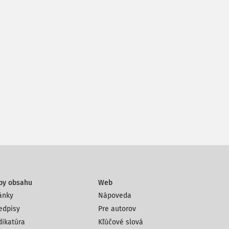
py obsahu
Web
ánky
Nápoveda
edpisy
Pre autorov
dikatúra
Kľúčové slová