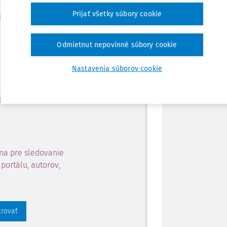
Zdieľať
Prijať všetky súbory cookie
je dostupný predplatiteľom
Poznámka
Odmietnut nepovinné súbory cookie
ahu a získajte prístup na 10
Nastavenia súborov cookie
 zaregistrovať.
 aj k vybranému obsahu:
na pre sledovanie
portálu, autorov,
trovať