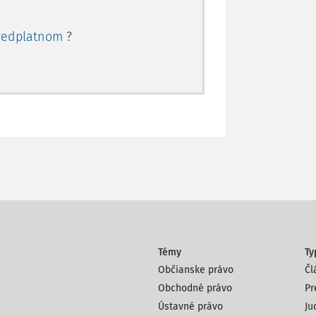
redplatnom
?
Témy
Ty
Občianske právo
Čl
Obchodné právo
Pr
Ústavné právo
Ju