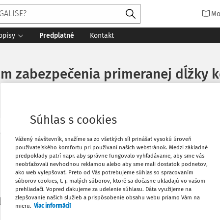
Mo
opisy
Predplatné
Kontakt
nam zabezpečenia primeranej dĺžky
Súhlas s cookies
Vytlačiť
Vážený návštevník, snažíme sa zo všetkých síl prinášať vysokú úroveň
Máte predplatné?
Prihláste sa
používateľského komfortu pri používaní našich webstránok. Medzi základné
predpoklady patrí napr. aby správne fungovalo vyhľadávanie, aby sme vás
neobťažovali nevhodnou reklamou alebo aby sme mali dostatok podnetov,
Obľúbené
ako web vylepšovať. Preto od Vás potrebujeme súhlas so spracovaním
súborov cookies, t. j. malých súborov, ktoré sa dočasne ukladajú vo vašom
prehliadači. Vopred ďakujeme za udelenie súhlasu. Dáta využijeme na
Stiahnuť
zlepšovanie našich služieb a prispôsobenie obsahu webu priamo Vám na
li len začiatok...
mieru.
Viac informácií