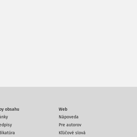
py obsahu
Web
ánky
Nápoveda
edpisy
Pre autorov
dikatúra
Kľúčové slová