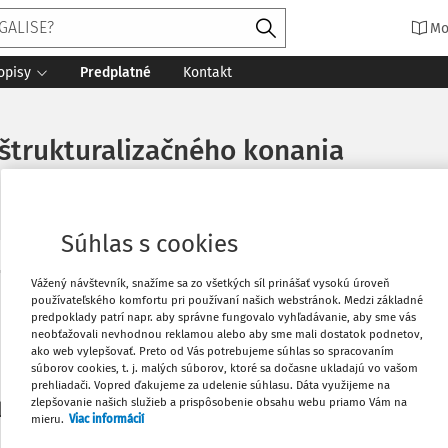
Mo
opisy
Predplatné
Kontakt
reštrukturalizačného konania
Súhlas s cookies
Vytlačiť
Vážený návštevník, snažíme sa zo všetkých síl prinášať vysokú úroveň
Máte predplatné?
Prihláste sa
používateľského komfortu pri používaní našich webstránok. Medzi základné
predpoklady patrí napr. aby správne fungovalo vyhľadávanie, aby sme vás
neobťažovali nevhodnou reklamou alebo aby sme mali dostatok podnetov,
Obľúbené
ako web vylepšovať. Preto od Vás potrebujeme súhlas so spracovaním
súborov cookies, t. j. malých súborov, ktoré sa dočasne ukladajú vo vašom
prehliadači. Vopred ďakujeme za udelenie súhlasu. Dáta využijeme na
Stiahnuť
zlepšovanie našich služieb a prispôsobenie obsahu webu priamo Vám na
li len začiatok...
mieru.
Viac informácií