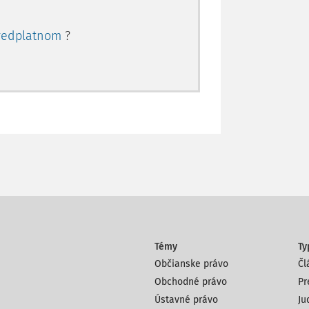
redplatnom
?
Témy
Ty
Občianske právo
Čl
Obchodné právo
Pr
Ústavné právo
Ju