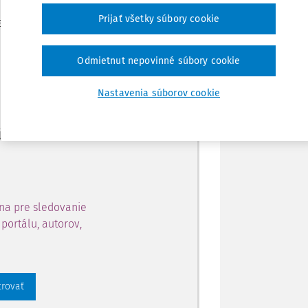
Zdieľať
Prijať všetky súbory cookie
je dostupný predplatiteľom
Poznámka
Odmietnut nepovinné súbory cookie
ahu a získajte prístup na 10
Nastavenia súborov cookie
 zaregistrovať.
 aj k vybranému obsahu:
na pre sledovanie
portálu, autorov,
trovať