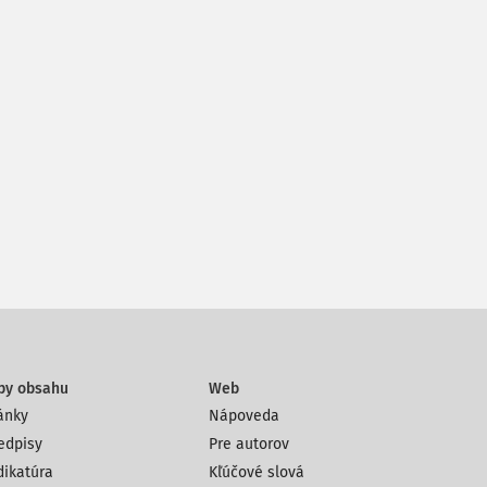
py obsahu
Web
ánky
Nápoveda
edpisy
Pre autorov
dikatúra
Kľúčové slová