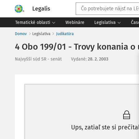
Legalis
Tematické oblasti
Webináre
Legislatíva
Čas
Domov
Legislatíva
Judikatúra
4 Obo 199/01 - Trovy konania o
Najvyšší súd SR - senát
Vydané
:
28. 2. 2003
Ups, zatiaľ ste si prečíta