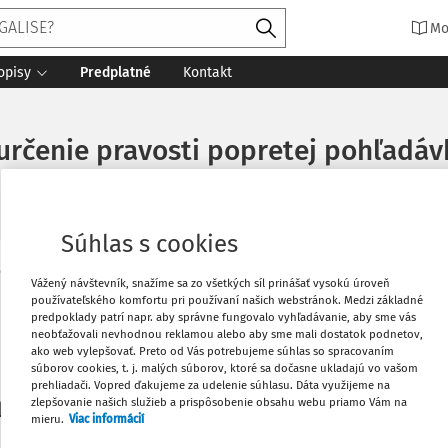
Mo
opisy
Predplatné
Kontakt
 určenie pravosti popretej pohľadáv
Súhlas s cookies
Vytlačiť
Vážený návštevník, snažíme sa zo všetkých síl prinášať vysokú úroveň
Máte predplatné?
Prihláste sa
používateľského komfortu pri používaní našich webstránok. Medzi základné
predpoklady patrí napr. aby správne fungovalo vyhľadávanie, aby sme vás
neobťažovali nevhodnou reklamou alebo aby sme mali dostatok podnetov,
Obľúbené
ako web vylepšovať. Preto od Vás potrebujeme súhlas so spracovaním
súborov cookies, t. j. malých súborov, ktoré sa dočasne ukladajú vo vašom
prehliadači. Vopred ďakujeme za udelenie súhlasu. Dáta využijeme na
Stiahnuť
zlepšovanie našich služieb a prispôsobenie obsahu webu priamo Vám na
li len začiatok...
mieru.
Viac informácií