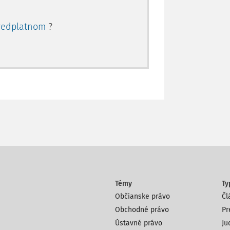
redplatnom
?
Témy
Ty
Občianske právo
Čl
Obchodné právo
Pr
Ústavné právo
Ju