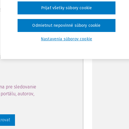
Zdieľať
Prijať všetky súbory cookie
je dostupný predplatiteľom
Poznámka
Odmietnut nepovinné súbory cookie
ahu a získajte prístup na 10
Nastavenia súborov cookie
 zaregistrovať.
 aj k vybranému obsahu:
na pre sledovanie
portálu, autorov,
trovať