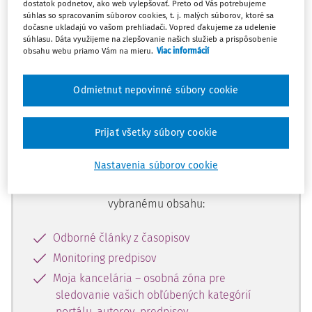
dostatok podnetov, ako web vylepšovať. Preto od Vás potrebujeme
začiatok...
súhlas so spracovaním súborov cookies, t. j. malých súborov, ktoré sa
dočasne ukladajú vo vašom prehliadači. Vopred ďakujeme za udelenie
súhlasu. Dáta využijeme na zlepšovanie našich služieb a prispôsobenie
obsahu webu priamo Vám na mieru.
Viac informácií
Celý odborný obsah z tejto oblasti je
dostupný predplatiteľom portálu.
Odmietnut nepovinné súbory cookie
Odomknite si prístup k odbornému
Prijať všetky súbory cookie
obsahu a získajte prístup na 10 dní
zdarma, stačí sa len zaregistrovať.
Nastavenia súborov cookie
Vďaka registrácii získate prístup aj k
vybranému obsahu:
Odborné články z časopisov
Monitoring predpisov
Moja kancelária – osobná zóna pre
sledovanie vašich obľúbených kategórií
portálu, autorov, predpisov