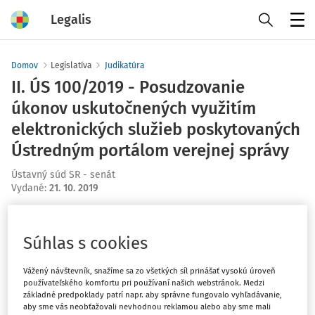
Legalis
Menu
Domov
Legislatíva
Judikatúra
II. ÚS 100/2019 - Posudzovanie
úkonov uskutočnených využitím
elektronických služieb poskytovaných
Ústredným portálom verejnej správy
Ústavný súd SR - senát
Vydané
:
21. 10. 2019
Máte predplatné?
Prihláste sa
Súhlas s cookies
Vážený návštevník, snažíme sa zo všetkých síl prinášať vysokú úroveň
používateľského komfortu pri používaní našich webstránok. Medzi
základné predpoklady patrí napr. aby správne fungovalo vyhľadávanie,
Ups, zatiaľ ste si prečítali len
aby sme vás neobťažovali nevhodnou reklamou alebo aby sme mali