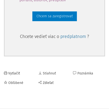
Chcem sa zaregistrovať
Chcete vedieť viac o
predplatnom
?
Vytlačiť
Stiahnuť
Poznámka
Obľúbené
Zdieľať