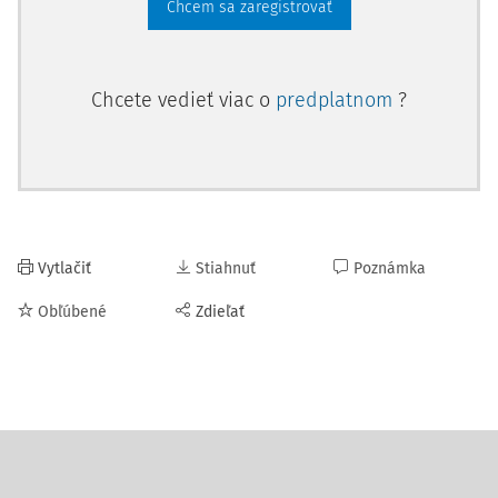
Chcem sa zaregistrovať
Chcete vedieť viac o
predplatnom
?
Vytlačiť
Stiahnuť
Poznámka
Obľúbené
Zdieľať