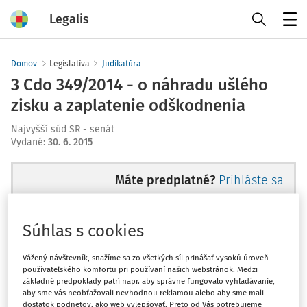
Legalis
Menu
Domov
Legislatíva
Judikatúra
3 Cdo 349/2014 - o náhradu ušlého
zisku a zaplatenie odškodnenia
Najvyšší súd SR - senát
Vydané
:
30. 6. 2015
Máte predplatné?
Prihláste sa
Súhlas s cookies
Ups, zatiaľ ste si prečítali len
Vážený návštevník, snažíme sa zo všetkých síl prinášať vysokú úroveň
používateľského komfortu pri používaní našich webstránok. Medzi
začiatok...
základné predpoklady patrí napr. aby správne fungovalo vyhľadávanie,
aby sme vás neobťažovali nevhodnou reklamou alebo aby sme mali
dostatok podnetov, ako web vylepšovať. Preto od Vás potrebujeme