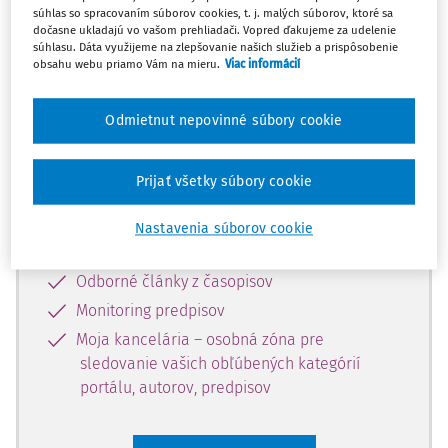
súhlas so spracovaním súborov cookies, t. j. malých súborov, ktoré sa
Celý odborný obsah z tejto oblasti je
dočasne ukladajú vo vašom prehliadači. Vopred ďakujeme za udelenie
súhlasu. Dáta využijeme na zlepšovanie našich služieb a prispôsobenie
dostupný predplatiteľom portálu.
obsahu webu priamo Vám na mieru.
Viac informácií
Odomknite si prístup k odbornému
Odmietnut nepovinné súbory cookie
obsahu a získajte prístup na 10 dní
zdarma, stačí sa len zaregistrovať.
Prijať všetky súbory cookie
Vďaka registrácii získate prístup aj k
Nastavenia súborov cookie
vybranému obsahu:
Odborné články z časopisov
Monitoring predpisov
Moja kancelária – osobná zóna pre
sledovanie vašich obľúbených kategórií
portálu, autorov, predpisov