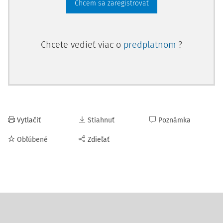
Chcem sa zaregistrovať
Chcete vedieť viac o
predplatnom
?
Vytlačiť
Stiahnuť
Poznámka
Obľúbené
Zdieľať