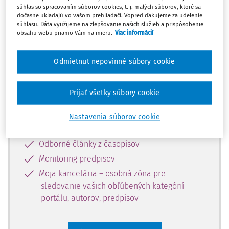
súhlas so spracovaním súborov cookies, t. j. malých súborov, ktoré sa
Celý odborný obsah z tejto oblasti je
dočasne ukladajú vo vašom prehliadači. Vopred ďakujeme za udelenie
súhlasu. Dáta využijeme na zlepšovanie našich služieb a prispôsobenie
dostupný predplatiteľom portálu.
obsahu webu priamo Vám na mieru.
Viac informácií
Odomknite si prístup k odbornému
Odmietnut nepovinné súbory cookie
obsahu a získajte prístup na 10 dní
zdarma, stačí sa len zaregistrovať.
Prijať všetky súbory cookie
Vďaka registrácii získate prístup aj k
Nastavenia súborov cookie
vybranému obsahu:
Odborné články z časopisov
Monitoring predpisov
Moja kancelária – osobná zóna pre
sledovanie vašich obľúbených kategórií
portálu, autorov, predpisov