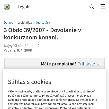
Legalis
Menu
Domov
Legislatíva
Judikatúra
3 Obdo 39/2007 - Dovolanie v
konkurznom konaní.
Najvyšší súd SR - senát
Vydané
:
8. 4. 2008
Máte predplatné?
Prihláste sa
Súhlas s cookies
Ups, zatiaľ ste si prečítali len
Vážený návštevník, snažíme sa zo všetkých síl prinášať vysokú úroveň
používateľského komfortu pri používaní našich webstránok. Medzi
začiatok...
základné predpoklady patrí napr. aby správne fungovalo vyhľadávanie,
aby sme vás neobťažovali nevhodnou reklamou alebo aby sme mali
dostatok podnetov, ako web vylepšovať. Preto od Vás potrebujeme