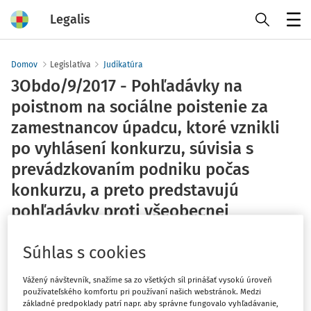
Legalis
Menu
Domov
Legislatíva
Judikatúra
3Obdo/9/2017 - Pohľadávky na
poistnom na sociálne poistenie za
zamestnancov úpadcu, ktoré vznikli
po vyhlásení konkurzu, súvisia s
prevádzkovaním podniku počas
konkurzu, a preto predstavujú
pohľadávky proti všeobecnej
podstate.
Súhlas s cookies
Najvyšší súd SR - senát
Vydané
:
26. 9. 2017
Vážený návštevník, snažíme sa zo všetkých síl prinášať vysokú úroveň
používateľského komfortu pri používaní našich webstránok. Medzi
základné predpoklady patrí napr. aby správne fungovalo vyhľadávanie,
Máte predplatné?
Prihláste sa