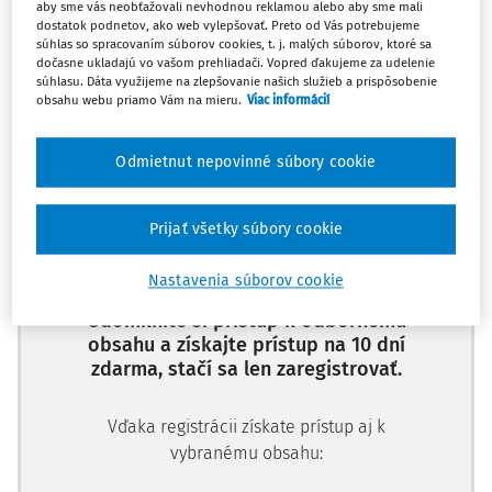
aby sme vás neobťažovali nevhodnou reklamou alebo aby sme mali
dostatok podnetov, ako web vylepšovať. Preto od Vás potrebujeme
súhlas so spracovaním súborov cookies, t. j. malých súborov, ktoré sa
dočasne ukladajú vo vašom prehliadači. Vopred ďakujeme za udelenie
súhlasu. Dáta využijeme na zlepšovanie našich služieb a prispôsobenie
obsahu webu priamo Vám na mieru.
Viac informácií
Ups, zatiaľ ste si prečítali len
začiatok...
Odmietnut nepovinné súbory cookie
Celý odborný obsah z tejto oblasti je
Prijať všetky súbory cookie
dostupný predplatiteľom portálu.
Nastavenia súborov cookie
Odomknite si prístup k odbornému
obsahu a získajte prístup na 10 dní
zdarma, stačí sa len zaregistrovať.
Vďaka registrácii získate prístup aj k
vybranému obsahu: