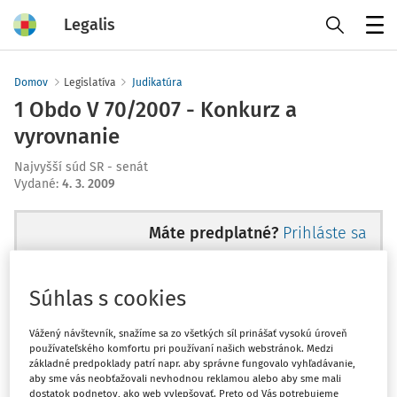
Legalis
Menu
Domov
Legislatíva
Judikatúra
1 Obdo V 70/2007 - Konkurz a
vyrovnanie
Najvyšší súd SR - senát
Vydané
:
4. 3. 2009
Máte predplatné?
Prihláste sa
Súhlas s cookies
Ups, zatiaľ ste si prečítali len
Vážený návštevník, snažíme sa zo všetkých síl prinášať vysokú úroveň
používateľského komfortu pri používaní našich webstránok. Medzi
začiatok...
základné predpoklady patrí napr. aby správne fungovalo vyhľadávanie,
aby sme vás neobťažovali nevhodnou reklamou alebo aby sme mali
dostatok podnetov, ako web vylepšovať. Preto od Vás potrebujeme