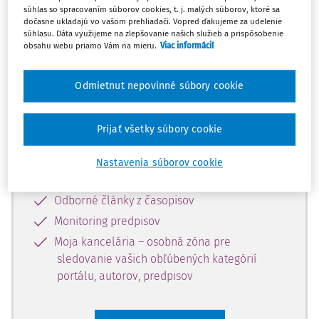
súhlas so spracovaním súborov cookies, t. j. malých súborov, ktoré sa
Celý odborný obsah z tejto oblasti je
dočasne ukladajú vo vašom prehliadači. Vopred ďakujeme za udelenie
súhlasu. Dáta využijeme na zlepšovanie našich služieb a prispôsobenie
dostupný predplatiteľom portálu.
obsahu webu priamo Vám na mieru.
Viac informácií
Odomknite si prístup k odbornému
Odmietnut nepovinné súbory cookie
obsahu a získajte prístup na 10 dní
zdarma, stačí sa len zaregistrovať.
Prijať všetky súbory cookie
Vďaka registrácii získate prístup aj k
Nastavenia súborov cookie
vybranému obsahu:
Odborné články z časopisov
Monitoring predpisov
Moja kancelária – osobná zóna pre
sledovanie vašich obľúbených kategórií
portálu, autorov, predpisov