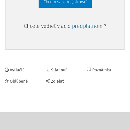
Chcem sa zaregistrovať
Chcete vedieť viac o
predplatnom
?
Vytlačiť
Stiahnuť
Poznámka
Obľúbené
Zdieľať