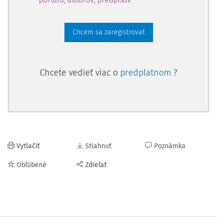
Chcem sa zaregistrovať
Chcete vedieť viac o
predplatnom
?
Vytlačiť
Stiahnuť
Poznámka
Obľúbené
Zdieľať