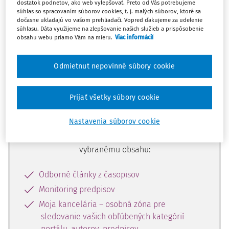
dostatok podnetov, ako web vylepšovať. Preto od Vás potrebujeme
začiatok...
súhlas so spracovaním súborov cookies, t. j. malých súborov, ktoré sa
dočasne ukladajú vo vašom prehliadači. Vopred ďakujeme za udelenie
súhlasu. Dáta využijeme na zlepšovanie našich služieb a prispôsobenie
obsahu webu priamo Vám na mieru.
Viac informácií
Celý odborný obsah z tejto oblasti je
dostupný predplatiteľom portálu.
Odmietnut nepovinné súbory cookie
Odomknite si prístup k odbornému
Prijať všetky súbory cookie
obsahu a získajte prístup na 10 dní
zdarma, stačí sa len zaregistrovať.
Nastavenia súborov cookie
Vďaka registrácii získate prístup aj k
vybranému obsahu:
Odborné články z časopisov
Monitoring predpisov
Moja kancelária – osobná zóna pre
sledovanie vašich obľúbených kategórií
portálu, autorov, predpisov