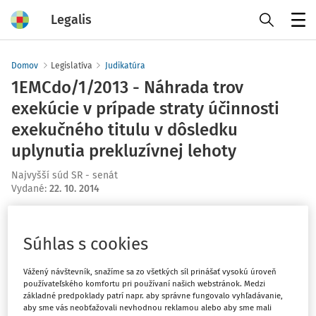
Legalis
Menu
Domov
Legislatíva
Judikatúra
1EMCdo/1/2013 - Náhrada trov
exekúcie v prípade straty účinnosti
exekučného titulu v dôsledku
uplynutia prekluzívnej lehoty
Najvyšší súd SR - senát
Vydané
:
22. 10. 2014
Máte predplatné?
Prihláste sa
Súhlas s cookies
Vážený návštevník, snažíme sa zo všetkých síl prinášať vysokú úroveň
používateľského komfortu pri používaní našich webstránok. Medzi
základné predpoklady patrí napr. aby správne fungovalo vyhľadávanie,
Ups, zatiaľ ste si prečítali len
aby sme vás neobťažovali nevhodnou reklamou alebo aby sme mali