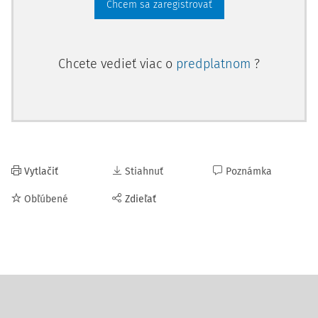
Chcem sa zaregistrovať
Chcete vedieť viac o
predplatnom
?
Vytlačiť
Stiahnuť
Poznámka
Obľúbené
Zdieľať