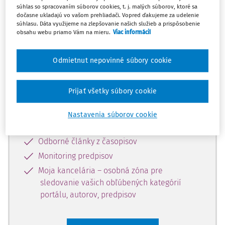
súhlas so spracovaním súborov cookies, t. j. malých súborov, ktoré sa
Celý odborný obsah z tejto oblasti je
dočasne ukladajú vo vašom prehliadači. Vopred ďakujeme za udelenie
súhlasu. Dáta využijeme na zlepšovanie našich služieb a prispôsobenie
dostupný predplatiteľom portálu.
obsahu webu priamo Vám na mieru.
Viac informácií
Odomknite si prístup k odbornému
Odmietnut nepovinné súbory cookie
obsahu a získajte prístup na 10 dní
zdarma, stačí sa len zaregistrovať.
Prijať všetky súbory cookie
Vďaka registrácii získate prístup aj k
Nastavenia súborov cookie
vybranému obsahu:
Odborné články z časopisov
Monitoring predpisov
Moja kancelária – osobná zóna pre
sledovanie vašich obľúbených kategórií
portálu, autorov, predpisov