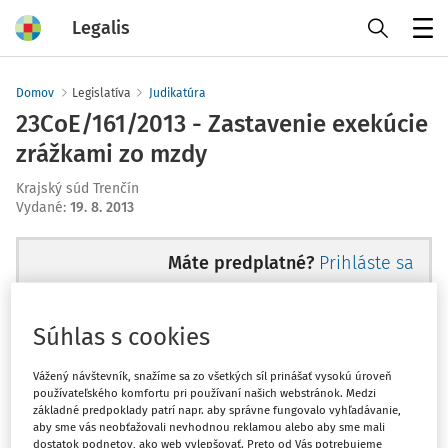
Legalis
Menu
Domov
Legislatíva
Judikatúra
23CoE/161/2013 - Zastavenie exekúcie
zrážkami zo mzdy
Krajský súd Trenčín
Vydané
:
19. 8. 2013
Máte predplatné?
Prihláste sa
Súhlas s cookies
Ups, zatiaľ ste si prečítali len
Vážený návštevník, snažíme sa zo všetkých síl prinášať vysokú úroveň
používateľského komfortu pri používaní našich webstránok. Medzi
začiatok...
základné predpoklady patrí napr. aby správne fungovalo vyhľadávanie,
aby sme vás neobťažovali nevhodnou reklamou alebo aby sme mali
dostatok podnetov, ako web vylepšovať. Preto od Vás potrebujeme