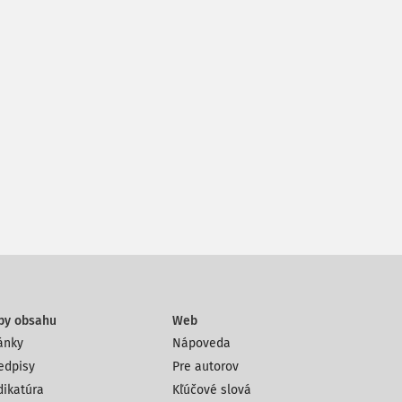
py obsahu
Web
ánky
Nápoveda
edpisy
Pre autorov
dikatúra
Kľúčové slová