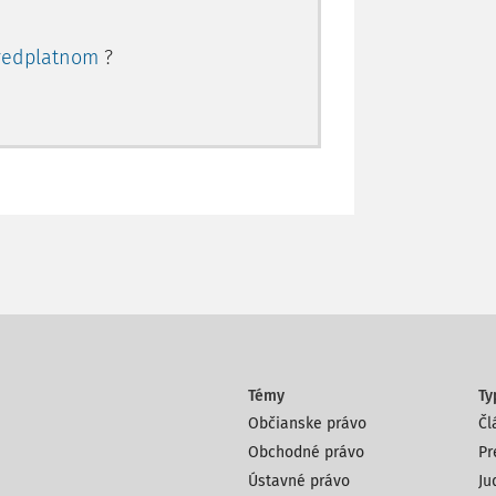
redplatnom
?
Témy
Ty
Občianske právo
Čl
Obchodné právo
Pr
Ústavné právo
Ju