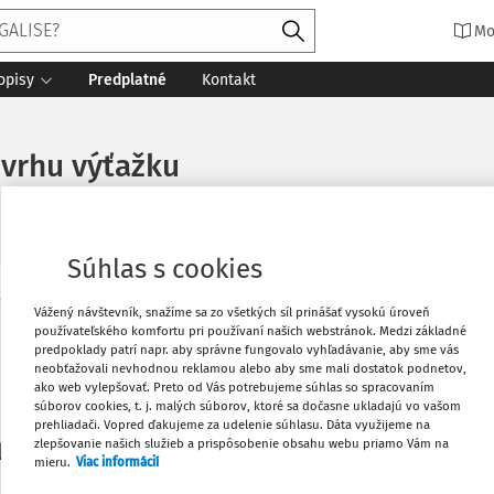
Mo
opisy
Predplatné
Kontakt
zvrhu výťažku
Súhlas s cookies
Vytlačiť
Vážený návštevník, snažíme sa zo všetkých síl prinášať vysokú úroveň
Máte predplatné?
Prihláste sa
používateľského komfortu pri používaní našich webstránok. Medzi základné
predpoklady patrí napr. aby správne fungovalo vyhľadávanie, aby sme vás
neobťažovali nevhodnou reklamou alebo aby sme mali dostatok podnetov,
Obľúbené
ako web vylepšovať. Preto od Vás potrebujeme súhlas so spracovaním
súborov cookies, t. j. malých súborov, ktoré sa dočasne ukladajú vo vašom
prehliadači. Vopred ďakujeme za udelenie súhlasu. Dáta využijeme na
Stiahnuť
zlepšovanie našich služieb a prispôsobenie obsahu webu priamo Vám na
li len začiatok...
mieru.
Viac informácií