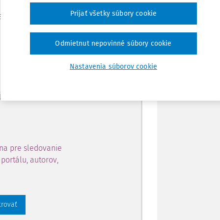
Zdieľať
Prijať všetky súbory cookie
je dostupný predplatiteľom
Poznámka
Odmietnut nepovinné súbory cookie
ahu a získajte prístup na 10
Nastavenia súborov cookie
 zaregistrovať.
 aj k vybranému obsahu:
na pre sledovanie
portálu, autorov,
trovať