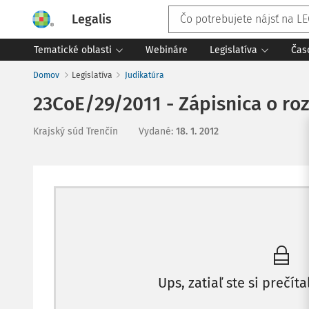
Legalis
Tematické oblasti
Webináre
Legislatíva
Čas
Domov
Legislatíva
Judikatúra
23CoE/29/2011 - Zápisnica o ro
Krajský súd Trenčín
Vydané
:
18. 1. 2012
Ups, zatiaľ ste si prečíta