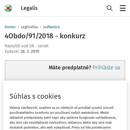
Legalis
Menu
Domov
Legislatíva
Judikatúra
4Obdo/91/2018 - konkurz
Najvyšší súd SR - senát
Vydané
:
28. 3. 2019
Máte predplatné?
Prihláste sa
Súhlas s cookies
Ups, zatiaľ ste si prečítali len
začiatok...
Vážený návštevník, snažíme sa zo všetkých síl prinášať vysokú úroveň
používateľského komfortu pri používaní našich webstránok. Medzi
základné predpoklady patrí napr. aby správne fungovalo vyhľadávanie,
aby sme vás neobťažovali nevhodnou reklamou alebo aby sme mali
Celý odborný obsah z tejto oblasti je
dostatok podnetov, ako web vylepšovať. Preto od Vás potrebujeme