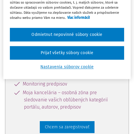
súhlas so spracovaním súborov cookies, t. j. malých súborov, ktoré sa
dostupný predplatiteľom portálu.
dočasne ukladajú vo vašom prehliadači. Vopred ďakujeme za udelenie
súhlasu. Dáta využijeme na zlepšovanie našich služieb a prispôsobenie
obsahu webu priamo Vám na mieru.
Viac informácií
Odomknite si prístup k odbornému
obsahu a získajte prístup na 10 dní
Odmietnut nepovinné súbory cookie
zdarma, stačí sa len zaregistrovať.
Prijať všetky súbory cookie
Vďaka registrácii získate prístup aj k
vybranému obsahu:
Nastavenia súborov cookie
Odborné články z časopisov
Monitoring predpisov
Moja kancelária – osobná zóna pre
sledovanie vašich obľúbených kategórií
portálu, autorov, predpisov
Chcem sa zaregistrovať