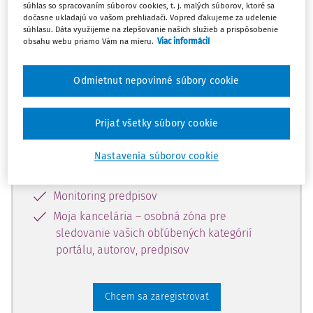
súhlas so spracovaním súborov cookies, t. j. malých súborov, ktoré sa
dostupný predplatiteľom portálu.
dočasne ukladajú vo vašom prehliadači. Vopred ďakujeme za udelenie
súhlasu. Dáta využijeme na zlepšovanie našich služieb a prispôsobenie
obsahu webu priamo Vám na mieru.
Viac informácií
Odomknite si prístup k odbornému
obsahu a získajte prístup na 10 dní
Odmietnut nepovinné súbory cookie
zdarma, stačí sa len zaregistrovať.
Prijať všetky súbory cookie
Vďaka registrácii získate prístup aj k
vybranému obsahu:
Nastavenia súborov cookie
Odborné články z časopisov
Monitoring predpisov
Moja kancelária – osobná zóna pre
sledovanie vašich obľúbených kategórií
portálu, autorov, predpisov
Chcem sa zaregistrovať