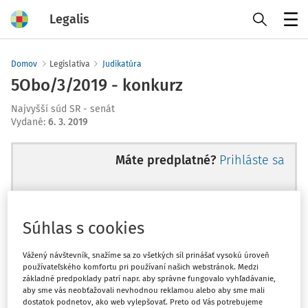
Legalis
Menu
Domov
Legislatíva
Judikatúra
5Obo/3/2019 - konkurz
Najvyšší súd SR - senát
Vydané
:
6. 3. 2019
Máte predplatné?
Prihláste sa
Súhlas s cookies
Ups, zatiaľ ste si prečítali len
začiatok...
Vážený návštevník, snažíme sa zo všetkých síl prinášať vysokú úroveň
používateľského komfortu pri používaní našich webstránok. Medzi
základné predpoklady patrí napr. aby správne fungovalo vyhľadávanie,
aby sme vás neobťažovali nevhodnou reklamou alebo aby sme mali
Celý odborný obsah z tejto oblasti je
dostatok podnetov, ako web vylepšovať. Preto od Vás potrebujeme