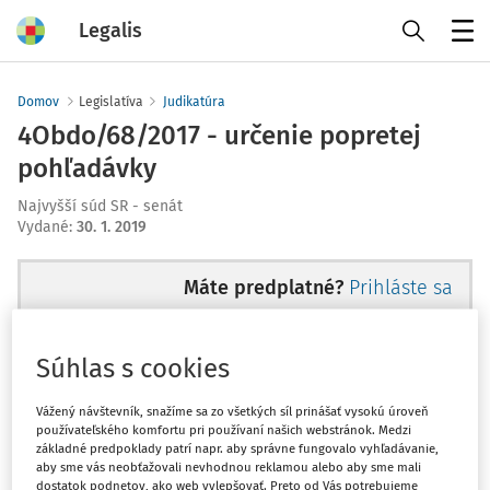
Legalis
Menu
Domov
Legislatíva
Judikatúra
4Obdo/68/2017 - určenie popretej
pohľadávky
Najvyšší súd SR - senát
Vydané
:
30. 1. 2019
Máte predplatné?
Prihláste sa
Súhlas s cookies
Ups, zatiaľ ste si prečítali len
Vážený návštevník, snažíme sa zo všetkých síl prinášať vysokú úroveň
používateľského komfortu pri používaní našich webstránok. Medzi
začiatok...
základné predpoklady patrí napr. aby správne fungovalo vyhľadávanie,
aby sme vás neobťažovali nevhodnou reklamou alebo aby sme mali
dostatok podnetov, ako web vylepšovať. Preto od Vás potrebujeme