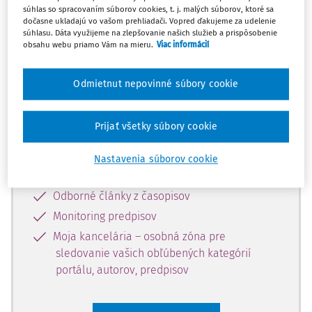
súhlas so spracovaním súborov cookies, t. j. malých súborov, ktoré sa
Celý odborný obsah z tejto oblasti je
dočasne ukladajú vo vašom prehliadači. Vopred ďakujeme za udelenie
súhlasu. Dáta využijeme na zlepšovanie našich služieb a prispôsobenie
dostupný predplatiteľom portálu.
obsahu webu priamo Vám na mieru.
Viac informácií
Odomknite si prístup k odbornému
Odmietnut nepovinné súbory cookie
obsahu a získajte prístup na 10 dní
zdarma, stačí sa len zaregistrovať.
Prijať všetky súbory cookie
Vďaka registrácii získate prístup aj k
Nastavenia súborov cookie
vybranému obsahu:
Odborné články z časopisov
Monitoring predpisov
Moja kancelária – osobná zóna pre
sledovanie vašich obľúbených kategórií
portálu, autorov, predpisov