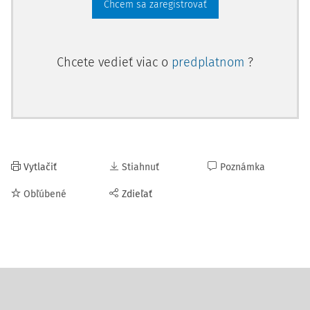
Chcem sa zaregistrovať
Chcete vedieť viac o
predplatnom
?
Vytlačiť
Stiahnuť
Poznámka
Obľúbené
Zdieľať