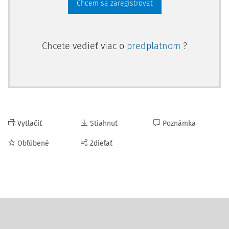
Chcem sa zaregistrovať
Chcete vedieť viac o
predplatnom
?
Vytlačiť
Stiahnuť
Poznámka
Obľúbené
Zdieľať