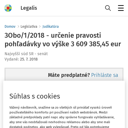
Legalis
Menu
Domov
Legislatíva
Judikatúra
3Obo/1/2018 - určenie pravosti
pohľadávky vo výške 3 609 385,45 eur
Najvyšší súd SR - senát
Vydané
:
25. 7. 2018
Máte predplatné?
Prihláste sa
Súhlas s cookies
Ups, zatiaľ ste si prečítali len
Vážený návštevník, snažíme sa zo všetkých síl prinášať vysokú úroveň
používateľského komfortu pri používaní našich webstránok. Medzi
začiatok...
základné predpoklady patrí napr. aby správne fungovalo vyhľadávanie,
aby sme vás neobťažovali nevhodnou reklamou alebo aby sme mali
dostatok podnetov, ako web vylepšovať. Preto od Vás potrebujeme