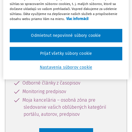
súhlas so spracovaním súborov cookies, t. j. malých súborov, ktoré sa
Celý odborný obsah z tejto oblasti je
dočasne ukladajú vo vašom prehliadači. Vopred ďakujeme za udelenie
súhlasu. Dáta využijeme na zlepšovanie našich služieb a prispôsobenie
dostupný predplatiteľom portálu.
obsahu webu priamo Vám na mieru.
Viac informácií
Odomknite si prístup k odbornému
Odmietnut nepovinné súbory cookie
obsahu a získajte prístup na 10 dní
zdarma, stačí sa len zaregistrovať.
Prijať všetky súbory cookie
Vďaka registrácii získate prístup aj k
Nastavenia súborov cookie
vybranému obsahu:
Odborné články z časopisov
Monitoring predpisov
Moja kancelária – osobná zóna pre
sledovanie vašich obľúbených kategórií
portálu, autorov, predpisov