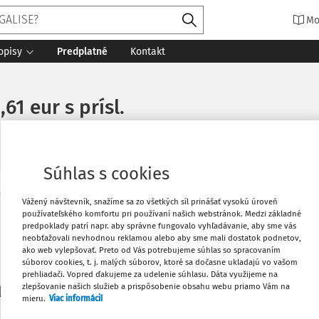
Mo
opisy
Predplatné
Kontakt
1 eur s prísl.
Súhlas s cookies
Vytlačiť
Vážený návštevník, snažíme sa zo všetkých síl prinášať vysokú úroveň
Máte predplatné?
Prihláste sa
používateľského komfortu pri používaní našich webstránok. Medzi základné
predpoklady patrí napr. aby správne fungovalo vyhľadávanie, aby sme vás
neobťažovali nevhodnou reklamou alebo aby sme mali dostatok podnetov,
Obľúbené
ako web vylepšovať. Preto od Vás potrebujeme súhlas so spracovaním
súborov cookies, t. j. malých súborov, ktoré sa dočasne ukladajú vo vašom
prehliadači. Vopred ďakujeme za udelenie súhlasu. Dáta využijeme na
Stiahnuť
zlepšovanie našich služieb a prispôsobenie obsahu webu priamo Vám na
li len začiatok...
mieru.
Viac informácií