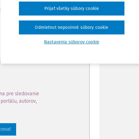
Zdieľať
Prijať všetky súbory cookie
je dostupný predplatiteľom
Poznámka
Odmietnut nepovinné súbory cookie
ahu a získajte prístup na 10
Nastavenia súborov cookie
 zaregistrovať.
 aj k vybranému obsahu:
na pre sledovanie
portálu, autorov,
trovať