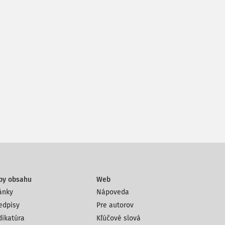
py obsahu
Web
ánky
Nápoveda
edpisy
Pre autorov
dikatúra
Kľúčové slová