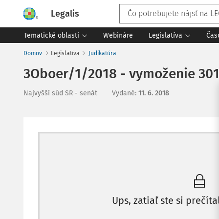
Legalis
Tematické oblasti
Webináre
Legislatíva
Čas
Domov
Legislatíva
Judikatúra
3Oboer/1/2018 - vymoženie 301,6
Najvyšší súd SR - senát
Vydané
:
11. 6. 2018
Ups, zatiaľ ste si prečíta