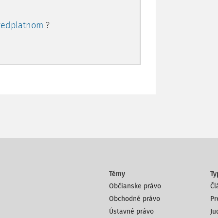
redplatnom
?
Témy
Ty
Občianske právo
Čl
Obchodné právo
Pr
Ústavné právo
Ju