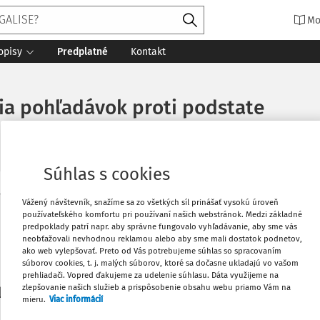
Mo
opisy
Predplatné
Kontakt
ia pohľadávok proti podstate
Súhlas s cookies
Vytlačiť
Vážený návštevník, snažíme sa zo všetkých síl prinášať vysokú úroveň
Máte predplatné?
Prihláste sa
používateľského komfortu pri používaní našich webstránok. Medzi základné
predpoklady patrí napr. aby správne fungovalo vyhľadávanie, aby sme vás
neobťažovali nevhodnou reklamou alebo aby sme mali dostatok podnetov,
Obľúbené
ako web vylepšovať. Preto od Vás potrebujeme súhlas so spracovaním
súborov cookies, t. j. malých súborov, ktoré sa dočasne ukladajú vo vašom
prehliadači. Vopred ďakujeme za udelenie súhlasu. Dáta využijeme na
Stiahnuť
zlepšovanie našich služieb a prispôsobenie obsahu webu priamo Vám na
li len začiatok...
mieru.
Viac informácií