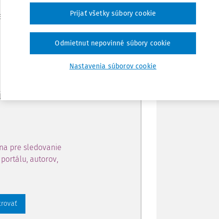
Zdieľať
Prijať všetky súbory cookie
je dostupný predplatiteľom
Poznámka
Odmietnut nepovinné súbory cookie
ahu a získajte prístup na 10
Nastavenia súborov cookie
 zaregistrovať.
 aj k vybranému obsahu:
na pre sledovanie
portálu, autorov,
trovať