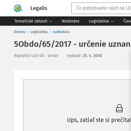
Legalis
Tematické oblasti
Webináre
Legislatíva
Čas
Domov
Legislatíva
Judikatúra
5Obdo/65/2017 - určenie uznan
Najvyšší súd SR - senát
Vydané
:
25. 4. 2018
Ups, zatiaľ ste si prečíta