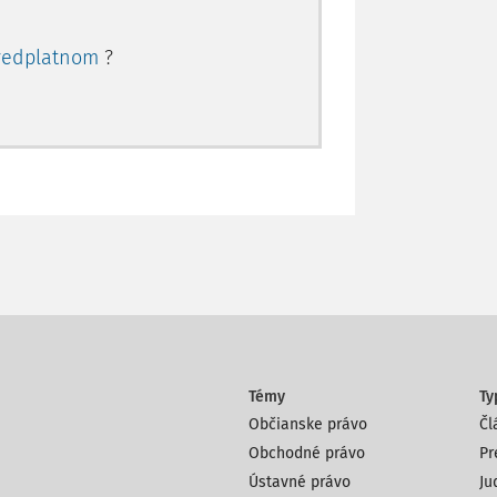
redplatnom
?
Témy
Ty
Občianske právo
Čl
Obchodné právo
Pr
Ústavné právo
Ju