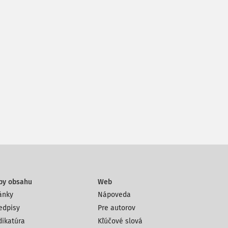
py obsahu
Web
ánky
Nápoveda
edpisy
Pre autorov
dikatúra
Kľúčové slová