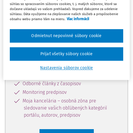
súhlas so spracovaním súborov cookies, t. j. malých súborov, ktoré sa
Celý odborný obsah z tejto oblasti je
dočasne ukladajú vo vašom prehliadači. Vopred ďakujeme za udelenie
súhlasu. Dáta využijeme na zlepšovanie našich služieb a prispôsobenie
dostupný predplatiteľom portálu.
obsahu webu priamo Vám na mieru.
Viac informácií
Odomknite si prístup k odbornému
Odmietnut nepovinné súbory cookie
obsahu a získajte prístup na 10 dní
zdarma, stačí sa len zaregistrovať.
Prijať všetky súbory cookie
Vďaka registrácii získate prístup aj k
Nastavenia súborov cookie
vybranému obsahu:
Odborné články z časopisov
Monitoring predpisov
Moja kancelária – osobná zóna pre
sledovanie vašich obľúbených kategórií
portálu, autorov, predpisov