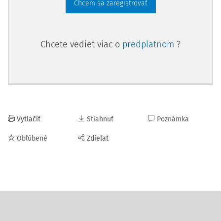
Chcem sa zaregistrovať
Chcete vedieť viac o
predplatnom
?
Vytlačiť
Stiahnuť
Poznámka
Obľúbené
Zdieľať