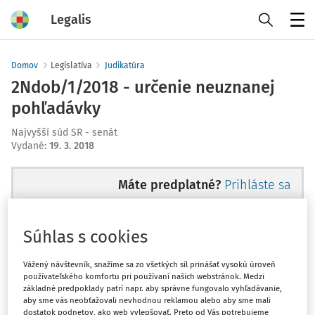
Legalis
Menu
Domov
Legislatíva
Judikatúra
2Ndob/1/2018 - určenie neuznanej
pohľadávky
Najvyšší súd SR - senát
Vydané
:
19. 3. 2018
Máte predplatné?
Prihláste sa
Súhlas s cookies
Ups, zatiaľ ste si prečítali len
Vážený návštevník, snažíme sa zo všetkých síl prinášať vysokú úroveň
používateľského komfortu pri používaní našich webstránok. Medzi
začiatok...
základné predpoklady patrí napr. aby správne fungovalo vyhľadávanie,
aby sme vás neobťažovali nevhodnou reklamou alebo aby sme mali
dostatok podnetov, ako web vylepšovať. Preto od Vás potrebujeme