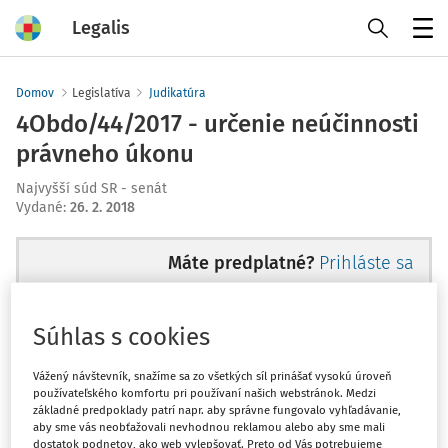
Legalis
Menu
Domov
Legislatíva
Judikatúra
4Obdo/44/2017 - určenie neúčinnosti
právneho úkonu
Najvyšší súd SR - senát
Vydané
:
26. 2. 2018
Máte predplatné?
Prihláste sa
Súhlas s cookies
Ups, zatiaľ ste si prečítali len
Vážený návštevník, snažíme sa zo všetkých síl prinášať vysokú úroveň
používateľského komfortu pri používaní našich webstránok. Medzi
začiatok...
základné predpoklady patrí napr. aby správne fungovalo vyhľadávanie,
aby sme vás neobťažovali nevhodnou reklamou alebo aby sme mali
dostatok podnetov, ako web vylepšovať. Preto od Vás potrebujeme