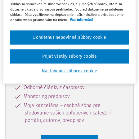
súhlas so spracovaním súborov cookies, t. j. malých súborov, ktoré sa
Celý odborný obsah z tejto oblasti je
dočasne ukladajú vo vašom prehliadači. Vopred ďakujeme za udelenie
súhlasu. Dáta využijeme na zlepšovanie našich služieb a prispôsobenie
dostupný predplatiteľom portálu.
obsahu webu priamo Vám na mieru.
Viac informácií
Odomknite si prístup k odbornému
Odmietnut nepovinné súbory cookie
obsahu a získajte prístup na 10 dní
zdarma, stačí sa len zaregistrovať.
Prijať všetky súbory cookie
Vďaka registrácii získate prístup aj k
Nastavenia súborov cookie
vybranému obsahu:
Odborné články z časopisov
Monitoring predpisov
Moja kancelária – osobná zóna pre
sledovanie vašich obľúbených kategórií
portálu, autorov, predpisov