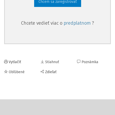
Chcem sa zaregistrovať
Chcete vedieť viac o
predplatnom
?
Vytlačiť
Stiahnuť
Poznámka
Obľúbené
Zdieľať