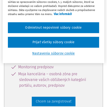
súhlas so spracovaním súborov cookies, t. j. malých súborov, ktoré sa
dostupný predplatiteľom portálu.
dočasne ukladajú vo vašom prehliadači. Vopred ďakujeme za udelenie
súhlasu. Dáta využijeme na zlepšovanie našich služieb a prispôsobenie
obsahu webu priamo Vám na mieru.
Viac informácií
Odomknite si prístup k odbornému
obsahu a získajte prístup na 10 dní
Odmietnut nepovinné súbory cookie
zdarma, stačí sa len zaregistrovať.
Prijať všetky súbory cookie
Vďaka registrácii získate prístup aj k
vybranému obsahu:
Nastavenia súborov cookie
Odborné články z časopisov
Monitoring predpisov
Moja kancelária – osobná zóna pre
sledovanie vašich obľúbených kategórií
portálu, autorov, predpisov
Chcem sa zaregistrovať