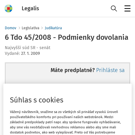
Legalis
Menu
Domov
Legislatíva
Judikatúra
6 Tdo 45/2008 - Podmienky dovolania
Najvyšší súd SR - senát
Vydané
:
27. 1. 2009
Máte predplatné?
Prihláste sa
Súhlas s cookies
Ups, zatiaľ ste si prečítali len
začiatok...
Vážený návštevník, snažíme sa zo všetkých síl prinášať vysokú úroveň
používateľského komfortu pri používaní našich webstránok. Medzi
základné predpoklady patrí napr. aby správne fungovalo vyhľadávanie,
aby sme vás neobťažovali nevhodnou reklamou alebo aby sme mali
Celý odborný obsah z tejto oblasti je
dostatok podnetov, ako web vylepšovať. Preto od Vás potrebujeme