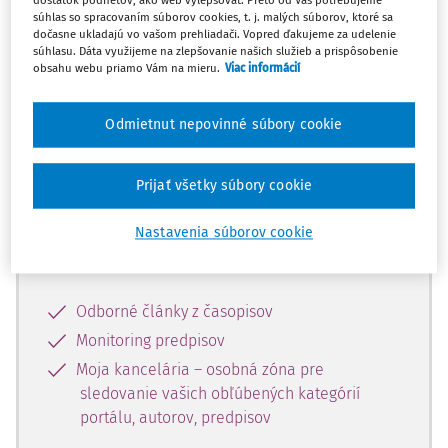
dostatok podnetov, ako web vylepšovať. Preto od Vás potrebujeme
súhlas so spracovaním súborov cookies, t. j. malých súborov, ktoré sa
dočasne ukladajú vo vašom prehliadači. Vopred ďakujeme za udelenie
Celý odborný obsah z tejto oblasti je
súhlasu. Dáta využijeme na zlepšovanie našich služieb a prispôsobenie
obsahu webu priamo Vám na mieru.
Viac informácií
dostupný predplatiteľom portálu.
Odmietnut nepovinné súbory cookie
Odomknite si prístup k odbornému
obsahu a získajte prístup na 10 dní
zdarma, stačí sa len zaregistrovať.
Prijať všetky súbory cookie
Nastavenia súborov cookie
Vďaka registrácii získate prístup aj k
vybranému obsahu:
Odborné články z časopisov
Monitoring predpisov
Moja kancelária – osobná zóna pre
sledovanie vašich obľúbených kategórií
portálu, autorov, predpisov