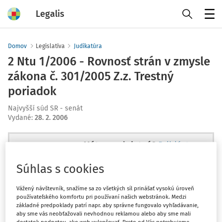
Legalis
Menu
Domov
Legislatíva
Judikatúra
2 Ntu 1/2006 - Rovnosť strán v zmysle
zákona č. 301/2005 Z.z. Trestný
poriadok
Najvyšší súd SR - senát
Vydané
:
28. 2. 2006
Máte predplatné?
Prihláste sa
Súhlas s cookies
Vážený návštevník, snažíme sa zo všetkých síl prinášať vysokú úroveň
používateľského komfortu pri používaní našich webstránok. Medzi
Ups, zatiaľ ste si prečítali len
základné predpoklady patrí napr. aby správne fungovalo vyhľadávanie,
začiatok...
aby sme vás neobťažovali nevhodnou reklamou alebo aby sme mali