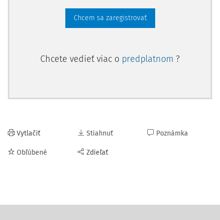
Chcem sa zaregistrovať
Chcete vedieť viac o
predplatnom
?
Vytlačiť
Stiahnuť
Poznámka
Obľúbené
Zdieľať