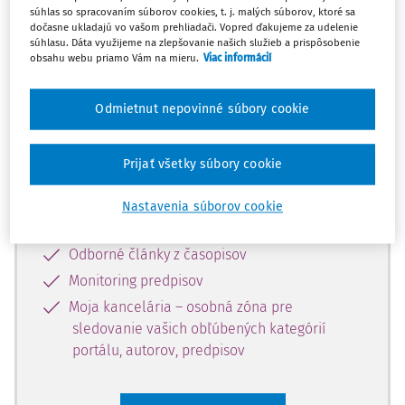
súhlas so spracovaním súborov cookies, t. j. malých súborov, ktoré sa
Celý odborný obsah z tejto oblasti je
dočasne ukladajú vo vašom prehliadači. Vopred ďakujeme za udelenie
súhlasu. Dáta využijeme na zlepšovanie našich služieb a prispôsobenie
dostupný predplatiteľom portálu.
obsahu webu priamo Vám na mieru.
Viac informácií
Odomknite si prístup k odbornému
Odmietnut nepovinné súbory cookie
obsahu a získajte prístup na 10 dní
zdarma, stačí sa len zaregistrovať.
Prijať všetky súbory cookie
Vďaka registrácii získate prístup aj k
Nastavenia súborov cookie
vybranému obsahu:
Odborné články z časopisov
Monitoring predpisov
Moja kancelária – osobná zóna pre
sledovanie vašich obľúbených kategórií
portálu, autorov, predpisov