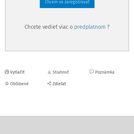
Chcem sa zaregistrovať
Chcete vedieť viac o
predplatnom
?
Vytlačiť
Stiahnuť
Poznámka
Obľúbené
Zdieľať