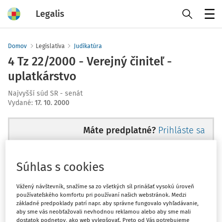
Legalis
Menu
Domov
Legislatíva
Judikatúra
4 Tz 22/2000 - Verejný činiteľ -
uplatkárstvo
Najvyšší súd SR - senát
Vydané
:
17. 10. 2000
Máte predplatné?
Prihláste sa
Súhlas s cookies
Ups, zatiaľ ste si prečítali len
Vážený návštevník, snažíme sa zo všetkých síl prinášať vysokú úroveň
používateľského komfortu pri používaní našich webstránok. Medzi
začiatok...
základné predpoklady patrí napr. aby správne fungovalo vyhľadávanie,
aby sme vás neobťažovali nevhodnou reklamou alebo aby sme mali
dostatok podnetov, ako web vylepšovať. Preto od Vás potrebujeme