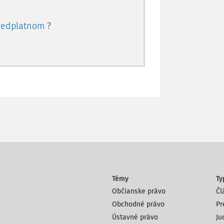
redplatnom
?
Témy
Ty
Občianske právo
Čl
Obchodné právo
Pr
Ústavné právo
Ju