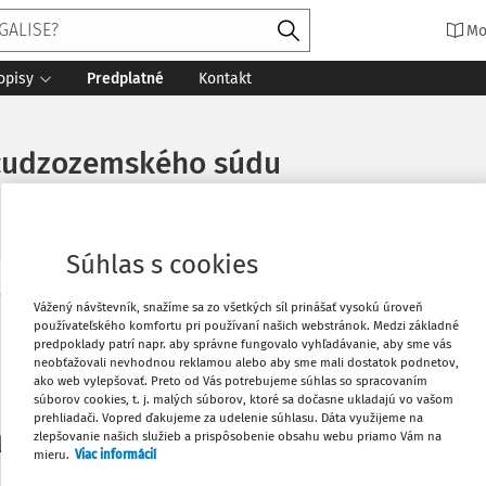
Mo
opisy
Predplatné
Kontakt
 cudzozemského súdu
Súhlas s cookies
Vytlačiť
Vážený návštevník, snažíme sa zo všetkých síl prinášať vysokú úroveň
Máte predplatné?
Prihláste sa
používateľského komfortu pri používaní našich webstránok. Medzi základné
predpoklady patrí napr. aby správne fungovalo vyhľadávanie, aby sme vás
neobťažovali nevhodnou reklamou alebo aby sme mali dostatok podnetov,
Obľúbené
ako web vylepšovať. Preto od Vás potrebujeme súhlas so spracovaním
súborov cookies, t. j. malých súborov, ktoré sa dočasne ukladajú vo vašom
prehliadači. Vopred ďakujeme za udelenie súhlasu. Dáta využijeme na
Stiahnuť
zlepšovanie našich služieb a prispôsobenie obsahu webu priamo Vám na
li len začiatok...
mieru.
Viac informácií