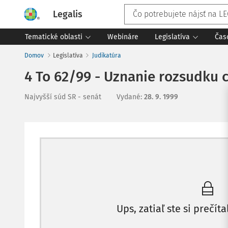
Legalis
Tematické oblasti
Webináre
Legislatíva
Čas
Domov
Legislatíva
Judikatúra
4 To 62/99 - Uznanie rozsudku
Najvyšší súd SR - senát
Vydané
:
28. 9. 1999
Ups, zatiaľ ste si prečíta