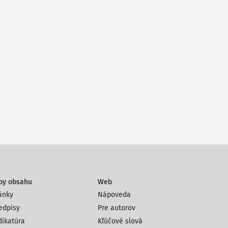
py obsahu
Web
ánky
Nápoveda
edpisy
Pre autorov
dikatúra
Kľúčové slová