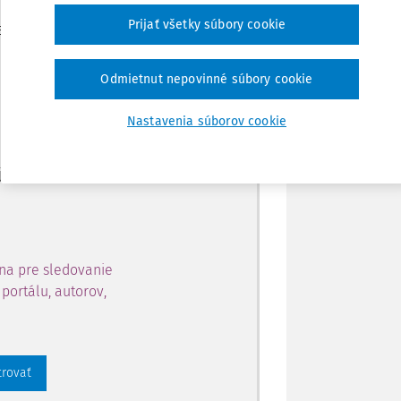
Zdieľať
Prijať všetky súbory cookie
je dostupný predplatiteľom
Poznámka
Odmietnut nepovinné súbory cookie
ahu a získajte prístup na 10
Nastavenia súborov cookie
 zaregistrovať.
 aj k vybranému obsahu:
na pre sledovanie
portálu, autorov,
trovať