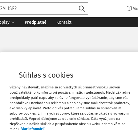
Mo
opisy
Predplatné
Kontakt
Súhlas s cookies
Vytlačiť
Vážený návštevník, snažíme sa zo všetkých síl prinášať vysokú úroveň
Máte predplatné?
Prihláste sa
používateľského komfortu pri používaní našich webstránok. Medzi základné
predpoklady patrí napr. aby správne fungovalo vyhľadávanie, aby sme vás
neobťažovali nevhodnou reklamou alebo aby sme mali dostatok podnetov,
Obľúbené
ako web vylepšovať. Preto od Vás potrebujeme súhlas so spracovaním
súborov cookies, t. j. malých súborov, ktoré sa dočasne ukladajú vo vašom
prehliadači. Vopred ďakujeme za udelenie súhlasu. Dáta využijeme na
Stiahnuť
zlepšovanie našich služieb a prispôsobenie obsahu webu priamo Vám na
li len začiatok...
mieru.
Viac informácií