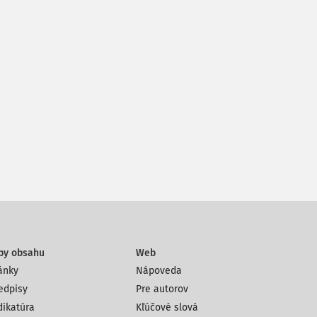
py obsahu
Web
ánky
Nápoveda
edpisy
Pre autorov
dikatúra
Kľúčové slová