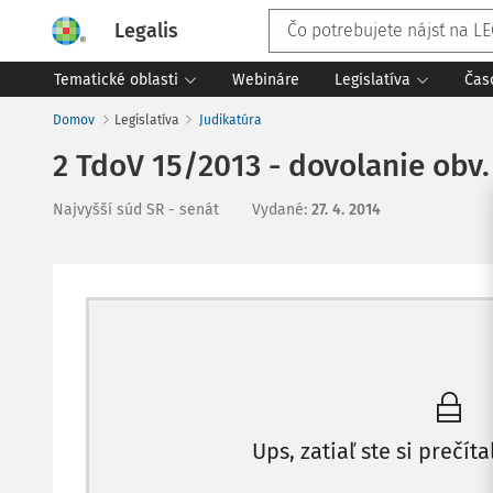
Legalis
Tematické oblasti
Webináre
Legislatíva
Čas
Domov
Legislatíva
Judikatúra
2 TdoV 15/2013 - dovolanie obv.
Najvyšší súd SR - senát
Vydané
:
27. 4. 2014
Ups, zatiaľ ste si prečíta