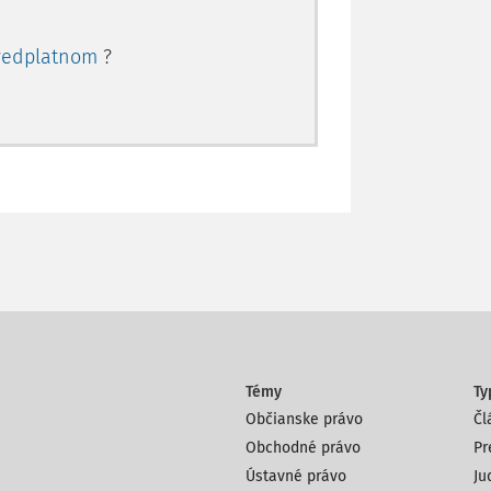
redplatnom
?
Témy
Ty
Občianske právo
Čl
Obchodné právo
Pr
Ústavné právo
Ju