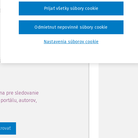
Zdieľať
Prijať všetky súbory cookie
je dostupný predplatiteľom
Poznámka
Odmietnut nepovinné súbory cookie
ahu a získajte prístup na 10
Nastavenia súborov cookie
 zaregistrovať.
 aj k vybranému obsahu:
na pre sledovanie
portálu, autorov,
trovať