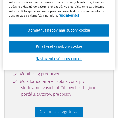
súhlas so spracovaním súborov cookies, t. j. malých súborov, ktoré sa
dostupný predplatiteľom portálu.
dočasne ukladajú vo vašom prehliadači. Vopred ďakujeme za udelenie
súhlasu. Dáta využijeme na zlepšovanie našich služieb a prispôsobenie
obsahu webu priamo Vám na mieru.
Viac informácií
Odomknite si prístup k odbornému
obsahu a získajte prístup na 10 dní
Odmietnut nepovinné súbory cookie
zdarma, stačí sa len zaregistrovať.
Prijať všetky súbory cookie
Vďaka registrácii získate prístup aj k
vybranému obsahu:
Nastavenia súborov cookie
Odborné články z časopisov
Monitoring predpisov
Moja kancelária – osobná zóna pre
sledovanie vašich obľúbených kategórií
portálu, autorov, predpisov
Chcem sa zaregistrovať