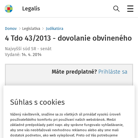
Legalis
Menu
Domov
Legislatíva
Judikatúra
4 Tdo 43/2013 - dovolanie obvineného
Najvyšší súd SR - senát
Vydané
:
14. 4. 2014
Máte predplatné?
Prihláste sa
Súhlas s cookies
Ups, zatiaľ ste si prečítali len
začiatok...
Vážený návštevník, snažíme sa zo všetkých síl prinášať vysokú úroveň
používateľského komfortu pri používaní našich webstránok. Medzi
základné predpoklady patrí napr. aby správne fungovalo vyhľadávanie,
aby sme vás neobťažovali nevhodnou reklamou alebo aby sme mali
Celý odborný obsah z tejto oblasti je
dostatok podnetov, ako web vylepšovať. Preto od Vás potrebujeme