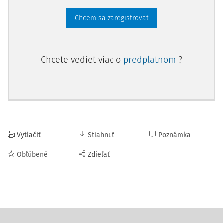
Chcem sa zaregistrovať
Chcete vedieť viac o
predplatnom
?
Vytlačiť
Stiahnuť
Poznámka
Obľúbené
Zdieľať