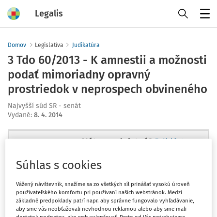
Legalis
Menu
Domov
Legislatíva
Judikatúra
3 Tdo 60/2013 - K amnestii a možnosti
podať mimoriadny opravný
prostriedok v neprospech obvineného
Najvyšší súd SR - senát
Vydané
:
8. 4. 2014
Máte predplatné?
Prihláste sa
Súhlas s cookies
Vážený návštevník, snažíme sa zo všetkých síl prinášať vysokú úroveň
používateľského komfortu pri používaní našich webstránok. Medzi
Ups, zatiaľ ste si prečítali len
základné predpoklady patrí napr. aby správne fungovalo vyhľadávanie,
začiatok...
aby sme vás neobťažovali nevhodnou reklamou alebo aby sme mali