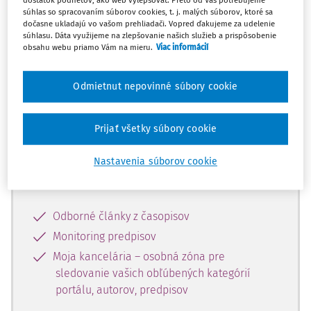
dostatok podnetov, ako web vylepšovať. Preto od Vás potrebujeme
súhlas so spracovaním súborov cookies, t. j. malých súborov, ktoré sa
dočasne ukladajú vo vašom prehliadači. Vopred ďakujeme za udelenie
Celý odborný obsah z tejto oblasti je
súhlasu. Dáta využijeme na zlepšovanie našich služieb a prispôsobenie
obsahu webu priamo Vám na mieru.
Viac informácií
dostupný predplatiteľom portálu.
Odmietnut nepovinné súbory cookie
Odomknite si prístup k odbornému
obsahu a získajte prístup na 10 dní
zdarma, stačí sa len zaregistrovať.
Prijať všetky súbory cookie
Nastavenia súborov cookie
Vďaka registrácii získate prístup aj k
vybranému obsahu:
Odborné články z časopisov
Monitoring predpisov
Moja kancelária – osobná zóna pre
sledovanie vašich obľúbených kategórií
portálu, autorov, predpisov