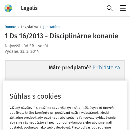
Legalis
Menu
Domov
Legislatíva
Judikatúra
1 Ds 16/2013 - Disciplinárne konanie
Najvyšší súd SR - senát
Vydané
:
23. 3. 2014
Máte predplatné?
Prihláste sa
Súhlas s cookies
Ups, zatiaľ ste si prečítali len
začiatok...
Vážený návštevník, snažíme sa zo všetkých síl prinášať vysokú úroveň
používateľského komfortu pri používaní našich webstránok. Medzi
základné predpoklady patrí napr. aby správne fungovalo vyhľadávanie,
aby sme vás neobťažovali nevhodnou reklamou alebo aby sme mali
Celý odborný obsah z tejto oblasti je
dostatok podnetov, ako web vylepšovať. Preto od Vás potrebujeme