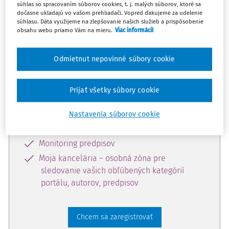
súhlas so spracovaním súborov cookies, t. j. malých súborov, ktoré sa
dostupný predplatiteľom portálu.
dočasne ukladajú vo vašom prehliadači. Vopred ďakujeme za udelenie
súhlasu. Dáta využijeme na zlepšovanie našich služieb a prispôsobenie
obsahu webu priamo Vám na mieru.
Viac informácií
Odomknite si prístup k odbornému
obsahu a získajte prístup na 10 dní
Odmietnut nepovinné súbory cookie
zdarma, stačí sa len zaregistrovať.
Prijať všetky súbory cookie
Vďaka registrácii získate prístup aj k
vybranému obsahu:
Nastavenia súborov cookie
Odborné články z časopisov
Monitoring predpisov
Moja kancelária – osobná zóna pre
sledovanie vašich obľúbených kategórií
portálu, autorov, predpisov
Chcem sa zaregistrovať