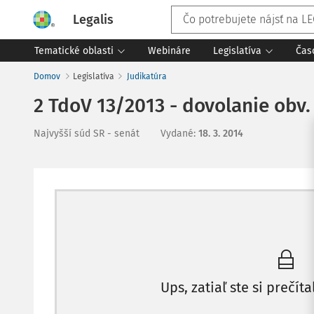
Legalis
Tematické oblasti
Webináre
Legislatíva
Čas
Domov
Legislatíva
Judikatúra
2 TdoV 13/2013 - dovolanie obv.
Najvyšší súd SR - senát
Vydané
:
18. 3. 2014
Ups, zatiaľ ste si prečíta