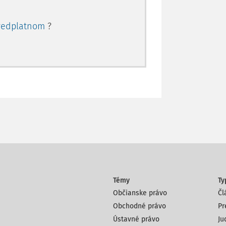
redplatnom
?
Témy
Ty
Občianske právo
Čl
Obchodné právo
Pr
Ústavné právo
Ju