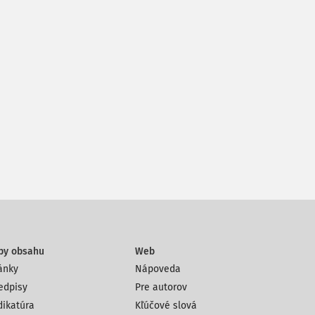
py obsahu
Web
ánky
Nápoveda
edpisy
Pre autorov
dikatúra
Kľúčové slová