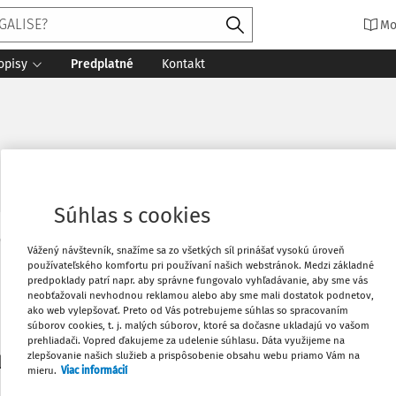
Mo
opisy
Predplatné
Kontakt
Súhlas s cookies
Vytlačiť
Vážený návštevník, snažíme sa zo všetkých síl prinášať vysokú úroveň
Máte predplatné?
Prihláste sa
používateľského komfortu pri používaní našich webstránok. Medzi základné
predpoklady patrí napr. aby správne fungovalo vyhľadávanie, aby sme vás
neobťažovali nevhodnou reklamou alebo aby sme mali dostatok podnetov,
Obľúbené
ako web vylepšovať. Preto od Vás potrebujeme súhlas so spracovaním
súborov cookies, t. j. malých súborov, ktoré sa dočasne ukladajú vo vašom
prehliadači. Vopred ďakujeme za udelenie súhlasu. Dáta využijeme na
Stiahnuť
zlepšovanie našich služieb a prispôsobenie obsahu webu priamo Vám na
li len začiatok...
mieru.
Viac informácií