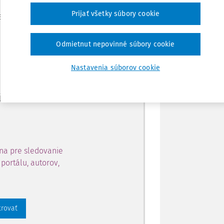
Zdieľať
Prijať všetky súbory cookie
je dostupný predplatiteľom
Poznámka
Odmietnut nepovinné súbory cookie
ahu a získajte prístup na 10
Nastavenia súborov cookie
 zaregistrovať.
 aj k vybranému obsahu:
na pre sledovanie
portálu, autorov,
trovať