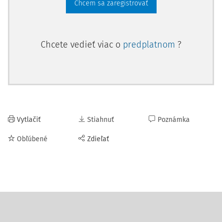
Chcem sa zaregistrovať
Chcete vedieť viac o
predplatnom
?
Vytlačiť
Stiahnuť
Poznámka
Obľúbené
Zdieľať