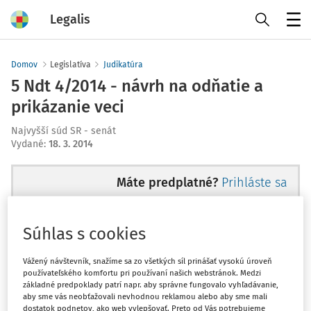
Legalis
Menu
Domov
Legislatíva
Judikatúra
5 Ndt 4/2014 - návrh na odňatie a
prikázanie veci
Najvyšší súd SR - senát
Vydané
:
18. 3. 2014
Máte predplatné?
Prihláste sa
Súhlas s cookies
Ups, zatiaľ ste si prečítali len
Vážený návštevník, snažíme sa zo všetkých síl prinášať vysokú úroveň
používateľského komfortu pri používaní našich webstránok. Medzi
začiatok...
základné predpoklady patrí napr. aby správne fungovalo vyhľadávanie,
aby sme vás neobťažovali nevhodnou reklamou alebo aby sme mali
dostatok podnetov, ako web vylepšovať. Preto od Vás potrebujeme