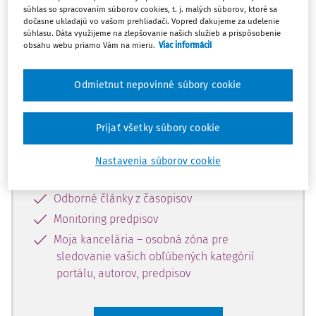
súhlas so spracovaním súborov cookies, t. j. malých súborov, ktoré sa
Celý odborný obsah z tejto oblasti je
dočasne ukladajú vo vašom prehliadači. Vopred ďakujeme za udelenie
súhlasu. Dáta využijeme na zlepšovanie našich služieb a prispôsobenie
dostupný predplatiteľom portálu.
obsahu webu priamo Vám na mieru.
Viac informácií
Odomknite si prístup k odbornému
Odmietnut nepovinné súbory cookie
obsahu a získajte prístup na 10 dní
zdarma, stačí sa len zaregistrovať.
Prijať všetky súbory cookie
Vďaka registrácii získate prístup aj k
Nastavenia súborov cookie
vybranému obsahu:
Odborné články z časopisov
Monitoring predpisov
Moja kancelária – osobná zóna pre
sledovanie vašich obľúbených kategórií
portálu, autorov, predpisov