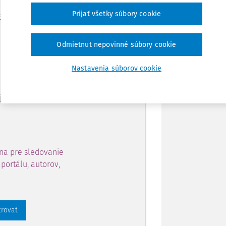
Zdieľať
Prijať všetky súbory cookie
je dostupný predplatiteľom
Poznámka
Odmietnut nepovinné súbory cookie
ahu a získajte prístup na 10
Nastavenia súborov cookie
 zaregistrovať.
 aj k vybranému obsahu:
na pre sledovanie
portálu, autorov,
trovať