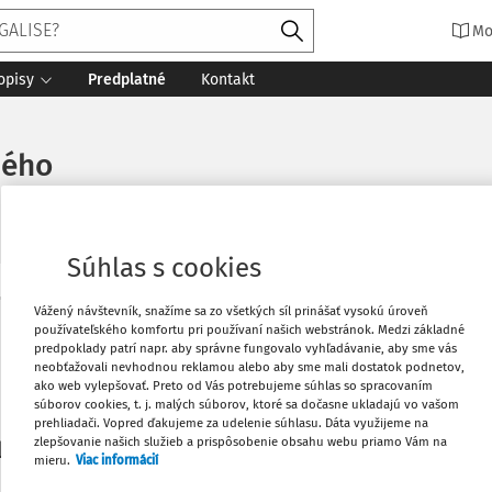
Mo
opisy
Predplatné
Kontakt
ného
Súhlas s cookies
Vytlačiť
Vážený návštevník, snažíme sa zo všetkých síl prinášať vysokú úroveň
Máte predplatné?
Prihláste sa
používateľského komfortu pri používaní našich webstránok. Medzi základné
predpoklady patrí napr. aby správne fungovalo vyhľadávanie, aby sme vás
neobťažovali nevhodnou reklamou alebo aby sme mali dostatok podnetov,
Obľúbené
ako web vylepšovať. Preto od Vás potrebujeme súhlas so spracovaním
súborov cookies, t. j. malých súborov, ktoré sa dočasne ukladajú vo vašom
prehliadači. Vopred ďakujeme za udelenie súhlasu. Dáta využijeme na
Stiahnuť
zlepšovanie našich služieb a prispôsobenie obsahu webu priamo Vám na
li len začiatok...
mieru.
Viac informácií