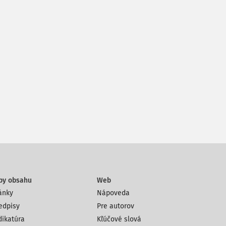
py obsahu
Web
ánky
Nápoveda
edpisy
Pre autorov
dikatúra
Kľúčové slová