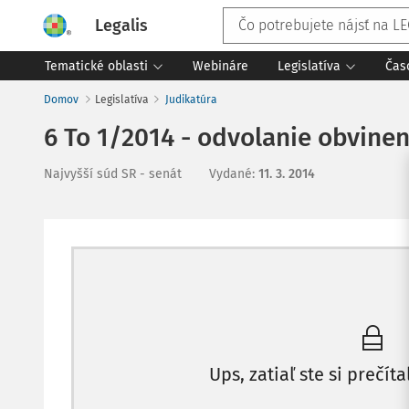
Legalis
Tematické oblasti
Webináre
Legislatíva
Čas
Domov
Legislatíva
Judikatúra
6 To 1/2014 - odvolanie obvine
Najvyšší súd SR - senát
Vydané
:
11. 3. 2014
Ups, zatiaľ ste si prečíta