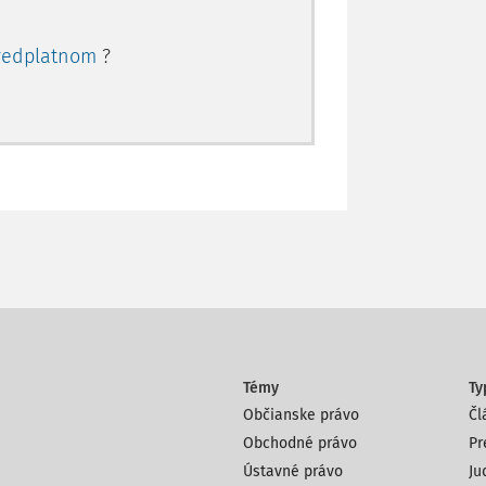
redplatnom
?
Témy
Ty
Občianske právo
Čl
Obchodné právo
Pr
Ústavné právo
Ju