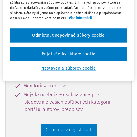
súhlas so spracovaním súborov cookies, t. j. malých súborov, ktoré sa
dostupný predplatiteľom portálu.
dočasne ukladajú vo vašom prehliadači. Vopred ďakujeme za udelenie
súhlasu. Dáta využijeme na zlepšovanie našich služieb a prispôsobenie
obsahu webu priamo Vám na mieru.
Viac informácií
Odomknite si prístup k odbornému
obsahu a získajte prístup na 10 dní
Odmietnut nepovinné súbory cookie
zdarma, stačí sa len zaregistrovať.
Prijať všetky súbory cookie
Vďaka registrácii získate prístup aj k
vybranému obsahu:
Nastavenia súborov cookie
Odborné články z časopisov
Monitoring predpisov
Moja kancelária – osobná zóna pre
sledovanie vašich obľúbených kategórií
portálu, autorov, predpisov
Chcem sa zaregistrovať