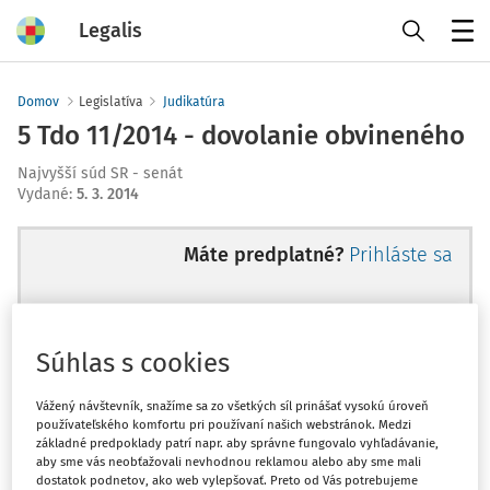
Legalis
Menu
Domov
Legislatíva
Judikatúra
5 Tdo 11/2014 - dovolanie obvineného
Najvyšší súd SR - senát
Vydané
:
5. 3. 2014
Máte predplatné?
Prihláste sa
Súhlas s cookies
Ups, zatiaľ ste si prečítali len
začiatok...
Vážený návštevník, snažíme sa zo všetkých síl prinášať vysokú úroveň
používateľského komfortu pri používaní našich webstránok. Medzi
základné predpoklady patrí napr. aby správne fungovalo vyhľadávanie,
aby sme vás neobťažovali nevhodnou reklamou alebo aby sme mali
Celý odborný obsah z tejto oblasti je
dostatok podnetov, ako web vylepšovať. Preto od Vás potrebujeme