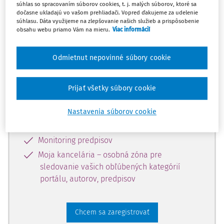
súhlas so spracovaním súborov cookies, t. j. malých súborov, ktoré sa
dostupný predplatiteľom portálu.
dočasne ukladajú vo vašom prehliadači. Vopred ďakujeme za udelenie
súhlasu. Dáta využijeme na zlepšovanie našich služieb a prispôsobenie
obsahu webu priamo Vám na mieru.
Viac informácií
Odomknite si prístup k odbornému
obsahu a získajte prístup na 10 dní
Odmietnut nepovinné súbory cookie
zdarma, stačí sa len zaregistrovať.
Prijať všetky súbory cookie
Vďaka registrácii získate prístup aj k
vybranému obsahu:
Nastavenia súborov cookie
Odborné články z časopisov
Monitoring predpisov
Moja kancelária – osobná zóna pre
sledovanie vašich obľúbených kategórií
portálu, autorov, predpisov
Chcem sa zaregistrovať