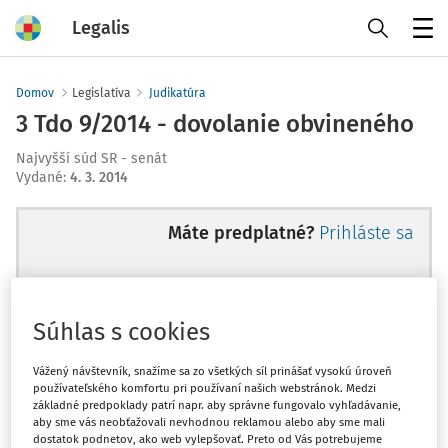
Legalis
Menu
Domov
Legislatíva
Judikatúra
3 Tdo 9/2014 - dovolanie obvineného
Najvyšší súd SR - senát
Vydané
:
4. 3. 2014
Máte predplatné?
Prihláste sa
Súhlas s cookies
Ups, zatiaľ ste si prečítali len
začiatok...
Vážený návštevník, snažíme sa zo všetkých síl prinášať vysokú úroveň
používateľského komfortu pri používaní našich webstránok. Medzi
základné predpoklady patrí napr. aby správne fungovalo vyhľadávanie,
aby sme vás neobťažovali nevhodnou reklamou alebo aby sme mali
Celý odborný obsah z tejto oblasti je
dostatok podnetov, ako web vylepšovať. Preto od Vás potrebujeme