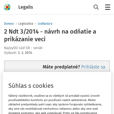
Legalis
Menu
Domov
Legislatíva
Judikatúra
2 Ndt 3/2014 - návrh na odňatie a
prikázanie veci
Najvyšší súd SR - senát
Vydané
:
3. 3. 2014
Máte predplatné?
Prihláste sa
Súhlas s cookies
Ups, zatiaľ ste si prečítali len
Vážený návštevník, snažíme sa zo všetkých síl prinášať vysokú úroveň
používateľského komfortu pri používaní našich webstránok. Medzi
začiatok...
základné predpoklady patrí napr. aby správne fungovalo vyhľadávanie,
aby sme vás neobťažovali nevhodnou reklamou alebo aby sme mali
dostatok podnetov, ako web vylepšovať. Preto od Vás potrebujeme