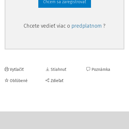
Chcem sa zaregistrovať
Chcete vedieť viac o
predplatnom
?
Vytlačiť
Stiahnuť
Poznámka
Obľúbené
Zdieľať