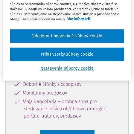
súhlas so spracovaním súborov cookies, t. j. malých súborov, ktoré sa
Celý odborný obsah z tejto oblasti je
dočasne ukladajú vo vašom prehliadači. Vopred ďakujeme za udelenie
súhlasu. Dáta využijeme na zlepšovanie našich služieb a prispôsobenie
dostupný predplatiteľom portálu.
obsahu webu priamo Vám na mieru.
Viac informácií
Odomknite si prístup k odbornému
Odmietnut nepovinné súbory cookie
obsahu a získajte prístup na 10 dní
zdarma, stačí sa len zaregistrovať.
Prijať všetky súbory cookie
Vďaka registrácii získate prístup aj k
Nastavenia súborov cookie
vybranému obsahu:
Odborné články z časopisov
Monitoring predpisov
Moja kancelária – osobná zóna pre
sledovanie vašich obľúbených kategórií
portálu, autorov, predpisov