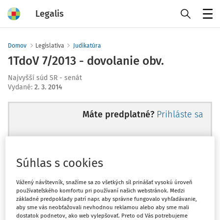
Legalis
Menu
Domov
Legislatíva
Judikatúra
1TdoV 7/2013 - dovolanie obv.
Najvyšší súd SR - senát
Vydané
:
2. 3. 2014
Máte predplatné?
Prihláste sa
Súhlas s cookies
Ups, zatiaľ ste si prečítali len
začiatok...
Vážený návštevník, snažíme sa zo všetkých síl prinášať vysokú úroveň
používateľského komfortu pri používaní našich webstránok. Medzi
základné predpoklady patrí napr. aby správne fungovalo vyhľadávanie,
aby sme vás neobťažovali nevhodnou reklamou alebo aby sme mali
Celý odborný obsah z tejto oblasti je
dostatok podnetov, ako web vylepšovať. Preto od Vás potrebujeme