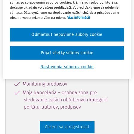
súhlas so spracovaním súborov cookies, t. j. malých súborov, ktoré sa
dostupný predplatiteľom portálu.
dočasne ukladajú vo vašom prehliadači. Vopred ďakujeme za udelenie
súhlasu. Dáta využijeme na zlepšovanie našich služieb a prispôsobenie
obsahu webu priamo Vám na mieru.
Viac informácií
Odomknite si prístup k odbornému
obsahu a získajte prístup na 10 dní
Odmietnut nepovinné súbory cookie
zdarma, stačí sa len zaregistrovať.
Prijať všetky súbory cookie
Vďaka registrácii získate prístup aj k
vybranému obsahu:
Nastavenia súborov cookie
Odborné články z časopisov
Monitoring predpisov
Moja kancelária – osobná zóna pre
sledovanie vašich obľúbených kategórií
portálu, autorov, predpisov
Chcem sa zaregistrovať