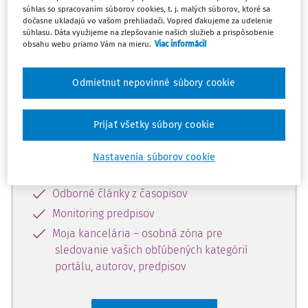
súhlas so spracovaním súborov cookies, t. j. malých súborov, ktoré sa
Celý odborný obsah z tejto oblasti je
dočasne ukladajú vo vašom prehliadači. Vopred ďakujeme za udelenie
súhlasu. Dáta využijeme na zlepšovanie našich služieb a prispôsobenie
dostupný predplatiteľom portálu.
obsahu webu priamo Vám na mieru.
Viac informácií
Odomknite si prístup k odbornému
Odmietnut nepovinné súbory cookie
obsahu a získajte prístup na 10 dní
zdarma, stačí sa len zaregistrovať.
Prijať všetky súbory cookie
Vďaka registrácii získate prístup aj k
Nastavenia súborov cookie
vybranému obsahu:
Odborné články z časopisov
Monitoring predpisov
Moja kancelária – osobná zóna pre
sledovanie vašich obľúbených kategórií
portálu, autorov, predpisov