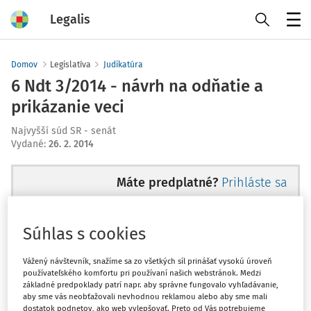
Legalis
Menu
Domov
Legislatíva
Judikatúra
6 Ndt 3/2014 - návrh na odňatie a
prikázanie veci
Najvyšší súd SR - senát
Vydané
:
26. 2. 2014
Máte predplatné?
Prihláste sa
Súhlas s cookies
Ups, zatiaľ ste si prečítali len
Vážený návštevník, snažíme sa zo všetkých síl prinášať vysokú úroveň
používateľského komfortu pri používaní našich webstránok. Medzi
začiatok...
základné predpoklady patrí napr. aby správne fungovalo vyhľadávanie,
aby sme vás neobťažovali nevhodnou reklamou alebo aby sme mali
dostatok podnetov, ako web vylepšovať. Preto od Vás potrebujeme