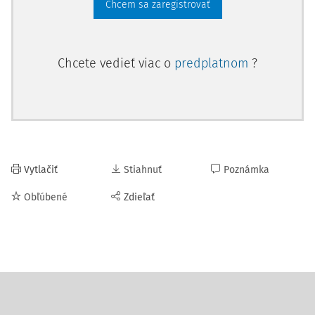
Chcem sa zaregistrovať
Chcete vedieť viac o
predplatnom
?
Vytlačiť
Stiahnuť
Poznámka
Obľúbené
Zdieľať