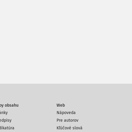
py obsahu
Web
ánky
Nápoveda
edpisy
Pre autorov
dikatúra
Kľúčové slová