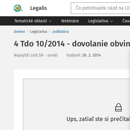
Legalis
Tematické oblasti
Webináre
Legislatíva
Čas
Domov
Legislatíva
Judikatúra
4 Tdo 10/2014 - dovolanie obvi
Najvyšší súd SR - senát
Vydané
:
26. 2. 2014
Ups, zatiaľ ste si prečíta