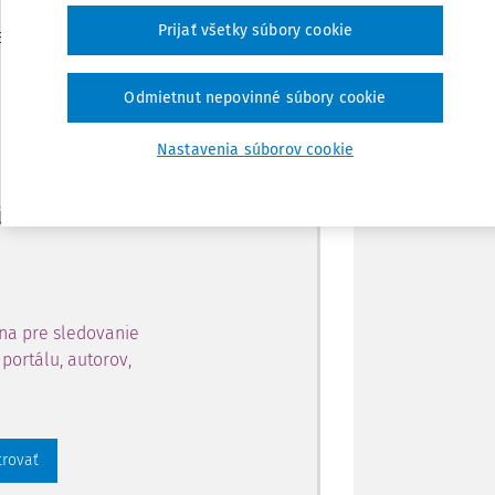
Zdieľať
Prijať všetky súbory cookie
je dostupný predplatiteľom
Poznámka
Odmietnut nepovinné súbory cookie
ahu a získajte prístup na 10
Nastavenia súborov cookie
 zaregistrovať.
 aj k vybranému obsahu:
na pre sledovanie
portálu, autorov,
trovať