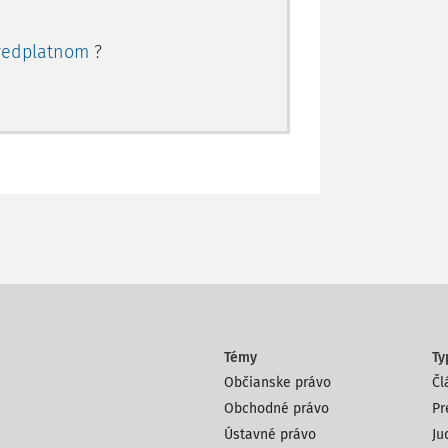
redplatnom
?
Témy
Ty
Občianske právo
Čl
Obchodné právo
Pr
Ústavné právo
Ju