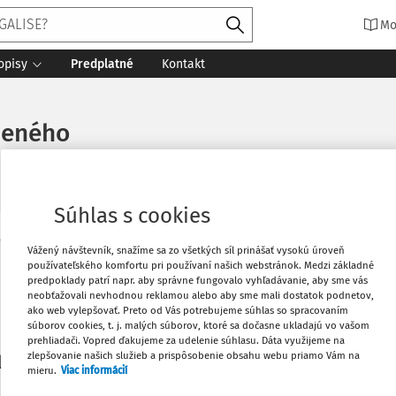
Mo
opisy
Predplatné
Kontakt
neného
Súhlas s cookies
Vytlačiť
Vážený návštevník, snažíme sa zo všetkých síl prinášať vysokú úroveň
Máte predplatné?
Prihláste sa
používateľského komfortu pri používaní našich webstránok. Medzi základné
predpoklady patrí napr. aby správne fungovalo vyhľadávanie, aby sme vás
neobťažovali nevhodnou reklamou alebo aby sme mali dostatok podnetov,
Obľúbené
ako web vylepšovať. Preto od Vás potrebujeme súhlas so spracovaním
súborov cookies, t. j. malých súborov, ktoré sa dočasne ukladajú vo vašom
prehliadači. Vopred ďakujeme za udelenie súhlasu. Dáta využijeme na
Stiahnuť
zlepšovanie našich služieb a prispôsobenie obsahu webu priamo Vám na
li len začiatok...
mieru.
Viac informácií