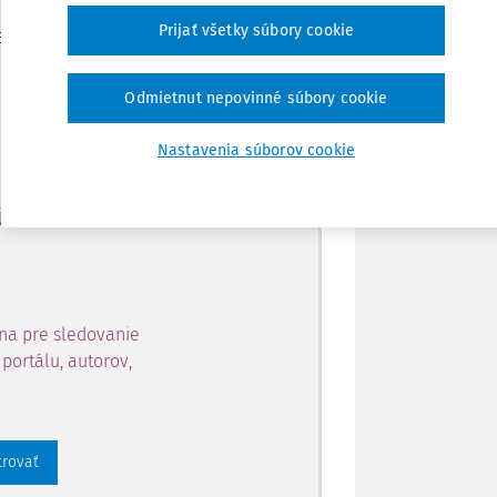
Zdieľať
Prijať všetky súbory cookie
je dostupný predplatiteľom
Poznámka
Odmietnut nepovinné súbory cookie
ahu a získajte prístup na 10
Nastavenia súborov cookie
 zaregistrovať.
 aj k vybranému obsahu:
na pre sledovanie
portálu, autorov,
trovať