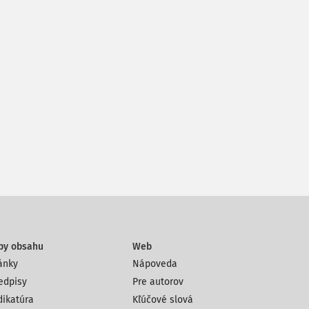
py obsahu
Web
ánky
Nápoveda
edpisy
Pre autorov
dikatúra
Kľúčové slová