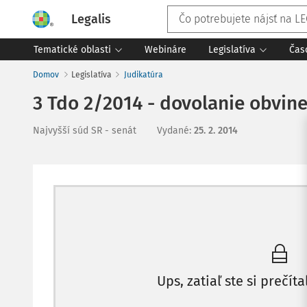
Legalis
Tematické oblasti
Webináre
Legislatíva
Čas
Domov
Legislatíva
Judikatúra
3 Tdo 2/2014 - dovolanie obvin
Najvyšší súd SR - senát
Vydané
:
25. 2. 2014
Ups, zatiaľ ste si prečíta