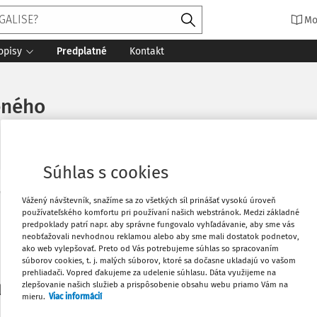
Mo
opisy
Predplatné
Kontakt
eného
Súhlas s cookies
Vytlačiť
Vážený návštevník, snažíme sa zo všetkých síl prinášať vysokú úroveň
Máte predplatné?
Prihláste sa
používateľského komfortu pri používaní našich webstránok. Medzi základné
predpoklady patrí napr. aby správne fungovalo vyhľadávanie, aby sme vás
neobťažovali nevhodnou reklamou alebo aby sme mali dostatok podnetov,
Obľúbené
ako web vylepšovať. Preto od Vás potrebujeme súhlas so spracovaním
súborov cookies, t. j. malých súborov, ktoré sa dočasne ukladajú vo vašom
prehliadači. Vopred ďakujeme za udelenie súhlasu. Dáta využijeme na
Stiahnuť
zlepšovanie našich služieb a prispôsobenie obsahu webu priamo Vám na
li len začiatok...
mieru.
Viac informácií