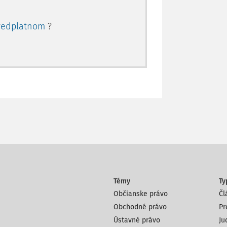
redplatnom
?
Témy
Ty
Občianske právo
Čl
Obchodné právo
Pr
Ústavné právo
Ju