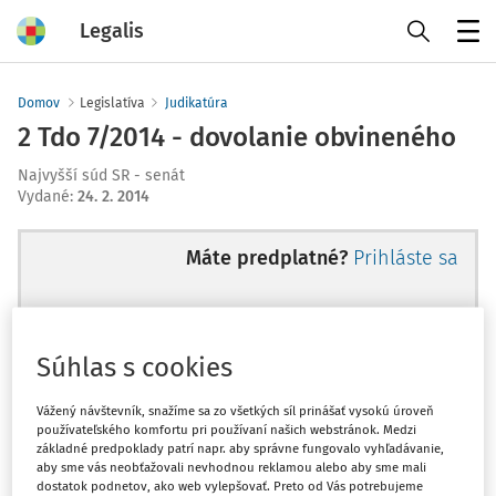
Legalis
Menu
Domov
Legislatíva
Judikatúra
2 Tdo 7/2014 - dovolanie obvineného
Najvyšší súd SR - senát
Vydané
:
24. 2. 2014
Máte predplatné?
Prihláste sa
Súhlas s cookies
Ups, zatiaľ ste si prečítali len
začiatok...
Vážený návštevník, snažíme sa zo všetkých síl prinášať vysokú úroveň
používateľského komfortu pri používaní našich webstránok. Medzi
základné predpoklady patrí napr. aby správne fungovalo vyhľadávanie,
aby sme vás neobťažovali nevhodnou reklamou alebo aby sme mali
Celý odborný obsah z tejto oblasti je
dostatok podnetov, ako web vylepšovať. Preto od Vás potrebujeme