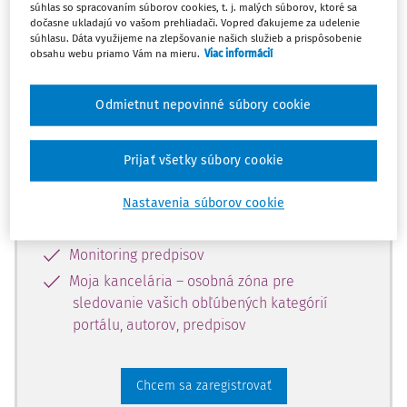
súhlas so spracovaním súborov cookies, t. j. malých súborov, ktoré sa
dostupný predplatiteľom portálu.
dočasne ukladajú vo vašom prehliadači. Vopred ďakujeme za udelenie
súhlasu. Dáta využijeme na zlepšovanie našich služieb a prispôsobenie
obsahu webu priamo Vám na mieru.
Viac informácií
Odomknite si prístup k odbornému
obsahu a získajte prístup na 10 dní
Odmietnut nepovinné súbory cookie
zdarma, stačí sa len zaregistrovať.
Prijať všetky súbory cookie
Vďaka registrácii získate prístup aj k
vybranému obsahu:
Nastavenia súborov cookie
Odborné články z časopisov
Monitoring predpisov
Moja kancelária – osobná zóna pre
sledovanie vašich obľúbených kategórií
portálu, autorov, predpisov
Chcem sa zaregistrovať