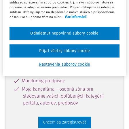
súhlas so spracovaním súborov cookies, t. j. malých súborov, ktoré sa
dostupný predplatiteľom portálu.
dočasne ukladajú vo vašom prehliadači. Vopred ďakujeme za udelenie
súhlasu. Dáta využijeme na zlepšovanie našich služieb a prispôsobenie
obsahu webu priamo Vám na mieru.
Viac informácií
Odomknite si prístup k odbornému
obsahu a získajte prístup na 10 dní
Odmietnut nepovinné súbory cookie
zdarma, stačí sa len zaregistrovať.
Prijať všetky súbory cookie
Vďaka registrácii získate prístup aj k
vybranému obsahu:
Nastavenia súborov cookie
Odborné články z časopisov
Monitoring predpisov
Moja kancelária – osobná zóna pre
sledovanie vašich obľúbených kategórií
portálu, autorov, predpisov
Chcem sa zaregistrovať