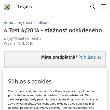
Legalis
Menu
Domov
Legislatíva
Judikatúra
4 Tost 4/2014 - sťažnosť odsúdeného
Najvyšší súd SR - senát
Vydané
:
10. 2. 2014
Máte predplatné?
Prihláste sa
Súhlas s cookies
Ups, zatiaľ ste si prečítali len
začiatok...
Vážený návštevník, snažíme sa zo všetkých síl prinášať vysokú úroveň
používateľského komfortu pri používaní našich webstránok. Medzi
základné predpoklady patrí napr. aby správne fungovalo vyhľadávanie,
aby sme vás neobťažovali nevhodnou reklamou alebo aby sme mali
Celý odborný obsah z tejto oblasti je
dostatok podnetov, ako web vylepšovať. Preto od Vás potrebujeme