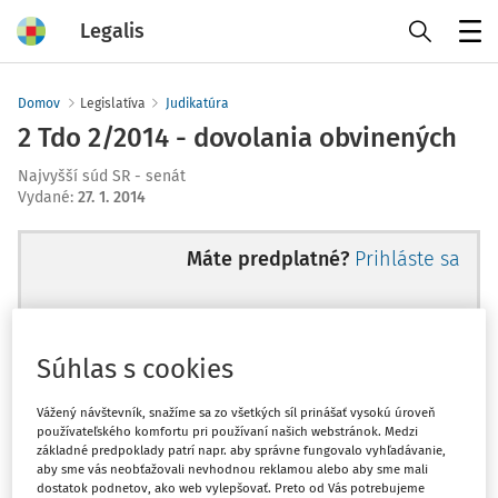
Legalis
Menu
Domov
Legislatíva
Judikatúra
2 Tdo 2/2014 - dovolania obvinených
Najvyšší súd SR - senát
Vydané
:
27. 1. 2014
Máte predplatné?
Prihláste sa
Súhlas s cookies
Ups, zatiaľ ste si prečítali len
začiatok...
Vážený návštevník, snažíme sa zo všetkých síl prinášať vysokú úroveň
používateľského komfortu pri používaní našich webstránok. Medzi
základné predpoklady patrí napr. aby správne fungovalo vyhľadávanie,
aby sme vás neobťažovali nevhodnou reklamou alebo aby sme mali
Celý odborný obsah z tejto oblasti je
dostatok podnetov, ako web vylepšovať. Preto od Vás potrebujeme