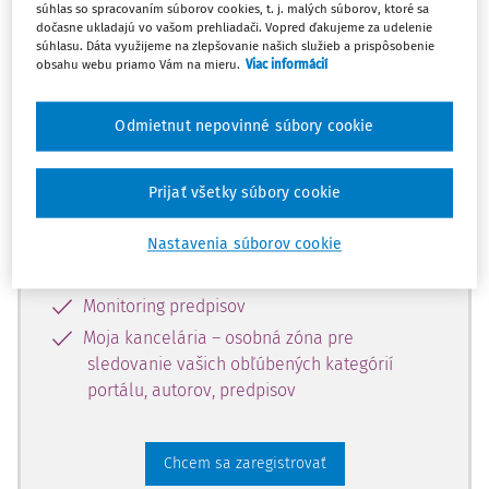
súhlas so spracovaním súborov cookies, t. j. malých súborov, ktoré sa
dostupný predplatiteľom portálu.
dočasne ukladajú vo vašom prehliadači. Vopred ďakujeme za udelenie
súhlasu. Dáta využijeme na zlepšovanie našich služieb a prispôsobenie
obsahu webu priamo Vám na mieru.
Viac informácií
Odomknite si prístup k odbornému
obsahu a získajte prístup na 10 dní
Odmietnut nepovinné súbory cookie
zdarma, stačí sa len zaregistrovať.
Prijať všetky súbory cookie
Vďaka registrácii získate prístup aj k
vybranému obsahu:
Nastavenia súborov cookie
Odborné články z časopisov
Monitoring predpisov
Moja kancelária – osobná zóna pre
sledovanie vašich obľúbených kategórií
portálu, autorov, predpisov
Chcem sa zaregistrovať