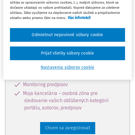
súhlas so spracovaním súborov cookies, t. j. malých súborov, ktoré sa
dostupný predplatiteľom portálu.
dočasne ukladajú vo vašom prehliadači. Vopred ďakujeme za udelenie
súhlasu. Dáta využijeme na zlepšovanie našich služieb a prispôsobenie
obsahu webu priamo Vám na mieru.
Viac informácií
Odomknite si prístup k odbornému
obsahu a získajte prístup na 10 dní
Odmietnut nepovinné súbory cookie
zdarma, stačí sa len zaregistrovať.
Prijať všetky súbory cookie
Vďaka registrácii získate prístup aj k
vybranému obsahu:
Nastavenia súborov cookie
Odborné články z časopisov
Monitoring predpisov
Moja kancelária – osobná zóna pre
sledovanie vašich obľúbených kategórií
portálu, autorov, predpisov
Chcem sa zaregistrovať