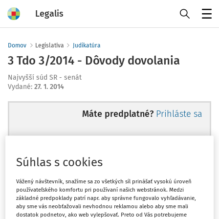
Legalis
Menu
Domov
Legislatíva
Judikatúra
3 Tdo 3/2014 - Dôvody dovolania
Najvyšší súd SR - senát
Vydané
:
27. 1. 2014
Máte predplatné?
Prihláste sa
Súhlas s cookies
Ups, zatiaľ ste si prečítali len
začiatok...
Vážený návštevník, snažíme sa zo všetkých síl prinášať vysokú úroveň
používateľského komfortu pri používaní našich webstránok. Medzi
základné predpoklady patrí napr. aby správne fungovalo vyhľadávanie,
aby sme vás neobťažovali nevhodnou reklamou alebo aby sme mali
Celý odborný obsah z tejto oblasti je
dostatok podnetov, ako web vylepšovať. Preto od Vás potrebujeme