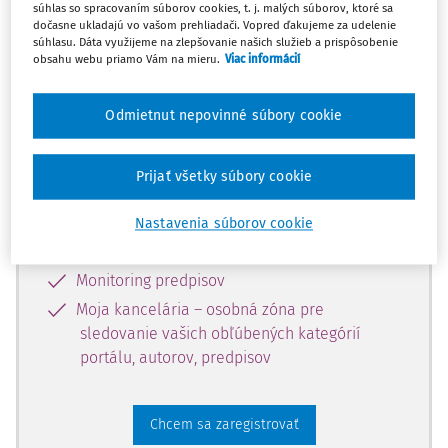
súhlas so spracovaním súborov cookies, t. j. malých súborov, ktoré sa
dostupný predplatiteľom portálu.
dočasne ukladajú vo vašom prehliadači. Vopred ďakujeme za udelenie
súhlasu. Dáta využijeme na zlepšovanie našich služieb a prispôsobenie
obsahu webu priamo Vám na mieru.
Viac informácií
Odomknite si prístup k odbornému
obsahu a získajte prístup na 10 dní
Odmietnut nepovinné súbory cookie
zdarma, stačí sa len zaregistrovať.
Prijať všetky súbory cookie
Vďaka registrácii získate prístup aj k
vybranému obsahu:
Nastavenia súborov cookie
Odborné články z časopisov
Monitoring predpisov
Moja kancelária – osobná zóna pre
sledovanie vašich obľúbených kategórií
portálu, autorov, predpisov
Chcem sa zaregistrovať