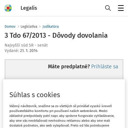
Legalis
Menu
Domov
Legislatíva
Judikatúra
3 Tdo 67/2013 - Dôvody dovolania
Najvyšší súd SR - senát
Vydané
:
21. 1. 2014
Máte predplatné?
Prihláste sa
Súhlas s cookies
Ups, zatiaľ ste si prečítali len
začiatok...
Vážený návštevník, snažíme sa zo všetkých síl prinášať vysokú úroveň
používateľského komfortu pri používaní našich webstránok. Medzi
základné predpoklady patrí napr. aby správne fungovalo vyhľadávanie,
aby sme vás neobťažovali nevhodnou reklamou alebo aby sme mali
Celý odborný obsah z tejto oblasti je
dostatok podnetov, ako web vylepšovať. Preto od Vás potrebujeme