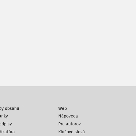
py obsahu
Web
ánky
Nápoveda
edpisy
Pre autorov
dikatúra
Kľúčové slová