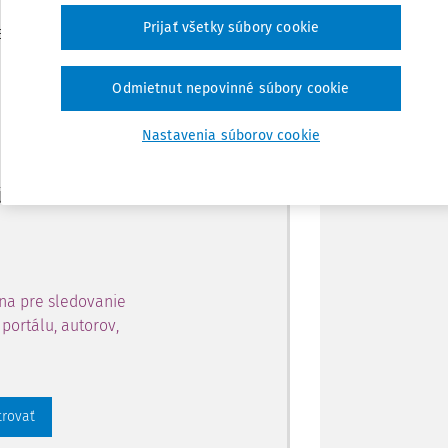
Zdieľať
Prijať všetky súbory cookie
je dostupný predplatiteľom
Poznámka
Odmietnut nepovinné súbory cookie
ahu a získajte prístup na 10
Nastavenia súborov cookie
 zaregistrovať.
 aj k vybranému obsahu:
na pre sledovanie
portálu, autorov,
trovať