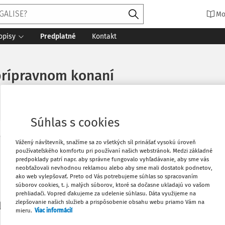
Mo
opisy
Predplatné
Kontakt
 prípravnom konaní
Súhlas s cookies
Vytlačiť
Vážený návštevník, snažíme sa zo všetkých síl prinášať vysokú úroveň
Máte predplatné?
Prihláste sa
používateľského komfortu pri používaní našich webstránok. Medzi základné
predpoklady patrí napr. aby správne fungovalo vyhľadávanie, aby sme vás
neobťažovali nevhodnou reklamou alebo aby sme mali dostatok podnetov,
Obľúbené
ako web vylepšovať. Preto od Vás potrebujeme súhlas so spracovaním
súborov cookies, t. j. malých súborov, ktoré sa dočasne ukladajú vo vašom
prehliadači. Vopred ďakujeme za udelenie súhlasu. Dáta využijeme na
Stiahnuť
zlepšovanie našich služieb a prispôsobenie obsahu webu priamo Vám na
li len začiatok...
mieru.
Viac informácií