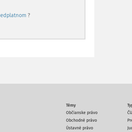
redplatnom
?
Témy
Ty
Občianske právo
Čl
Obchodné právo
Pr
Ústavné právo
Ju