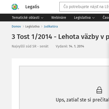
Legalis
Tematické oblasti
Webináre
Legislatíva
Čas
Domov
Legislatíva
Judikatúra
3 Tost 1/2014 - Lehota väzby v
Najvyšší súd SR - senát
Vydané
:
14. 1. 2014
Ups, zatiaľ ste si prečíta