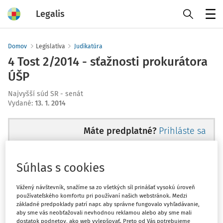
Legalis
Menu
Domov
Legislatíva
Judikatúra
4 Tost 2/2014 - sťažnosti prokurátora
ÚŠP
Najvyšší súd SR - senát
Vydané
:
13. 1. 2014
Máte predplatné?
Prihláste sa
Súhlas s cookies
Ups, zatiaľ ste si prečítali len
Vážený návštevník, snažíme sa zo všetkých síl prinášať vysokú úroveň
používateľského komfortu pri používaní našich webstránok. Medzi
začiatok...
základné predpoklady patrí napr. aby správne fungovalo vyhľadávanie,
aby sme vás neobťažovali nevhodnou reklamou alebo aby sme mali
dostatok podnetov, ako web vylepšovať. Preto od Vás potrebujeme