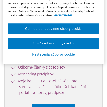
súhlas so spracovaním súborov cookies, t. j. malých súborov, ktoré sa
Celý odborný obsah z tejto oblasti je
dočasne ukladajú vo vašom prehliadači. Vopred ďakujeme za udelenie
súhlasu. Dáta využijeme na zlepšovanie našich služieb a prispôsobenie
dostupný predplatiteľom portálu.
obsahu webu priamo Vám na mieru.
Viac informácií
Odomknite si prístup k odbornému
Odmietnut nepovinné súbory cookie
obsahu a získajte prístup na 10 dní
zdarma, stačí sa len zaregistrovať.
Prijať všetky súbory cookie
Vďaka registrácii získate prístup aj k
Nastavenia súborov cookie
vybranému obsahu:
Odborné články z časopisov
Monitoring predpisov
Moja kancelária – osobná zóna pre
sledovanie vašich obľúbených kategórií
portálu, autorov, predpisov