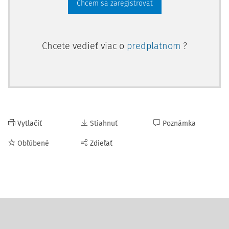
Chcem sa zaregistrovať
Chcete vedieť viac o
predplatnom
?
Vytlačiť
Stiahnuť
Poznámka
Obľúbené
Zdieľať