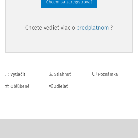
Chcem sa zaregistrovať
Chcete vedieť viac o
predplatnom
?
Vytlačiť
Stiahnuť
Poznámka
Obľúbené
Zdieľať