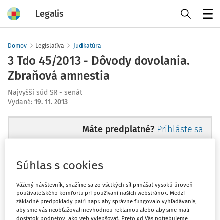
Legalis
Menu
Domov
Legislatíva
Judikatúra
3 Tdo 45/2013 - Dôvody dovolania.
Zbraňová amnestia
Najvyšší súd SR - senát
Vydané
:
19. 11. 2013
Máte predplatné?
Prihláste sa
Súhlas s cookies
Ups, zatiaľ ste si prečítali len
Vážený návštevník, snažíme sa zo všetkých síl prinášať vysokú úroveň
používateľského komfortu pri používaní našich webstránok. Medzi
začiatok...
základné predpoklady patrí napr. aby správne fungovalo vyhľadávanie,
aby sme vás neobťažovali nevhodnou reklamou alebo aby sme mali
dostatok podnetov, ako web vylepšovať. Preto od Vás potrebujeme