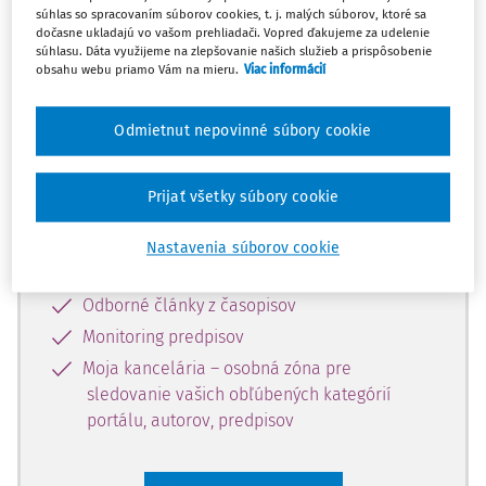
súhlas so spracovaním súborov cookies, t. j. malých súborov, ktoré sa
Celý odborný obsah z tejto oblasti je
dočasne ukladajú vo vašom prehliadači. Vopred ďakujeme za udelenie
súhlasu. Dáta využijeme na zlepšovanie našich služieb a prispôsobenie
dostupný predplatiteľom portálu.
obsahu webu priamo Vám na mieru.
Viac informácií
Odomknite si prístup k odbornému
Odmietnut nepovinné súbory cookie
obsahu a získajte prístup na 10 dní
zdarma, stačí sa len zaregistrovať.
Prijať všetky súbory cookie
Vďaka registrácii získate prístup aj k
Nastavenia súborov cookie
vybranému obsahu:
Odborné články z časopisov
Monitoring predpisov
Moja kancelária – osobná zóna pre
sledovanie vašich obľúbených kategórií
portálu, autorov, predpisov