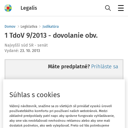
Legalis
Menu
Domov
Legislatíva
Judikatúra
1 TdoV 9/2013 - dovolanie obv.
Najvyšší súd SR - senát
Vydané
:
23. 10. 2013
Máte predplatné?
Prihláste sa
Súhlas s cookies
Ups, zatiaľ ste si prečítali len
začiatok...
Vážený návštevník, snažíme sa zo všetkých síl prinášať vysokú úroveň
používateľského komfortu pri používaní našich webstránok. Medzi
základné predpoklady patrí napr. aby správne fungovalo vyhľadávanie,
aby sme vás neobťažovali nevhodnou reklamou alebo aby sme mali
Celý odborný obsah z tejto oblasti je
dostatok podnetov, ako web vylepšovať. Preto od Vás potrebujeme