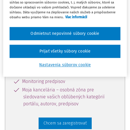
súhlas so spracovaním súborov cookies, t. j. malých súborov, ktoré sa
dostupný predplatiteľom portálu.
dočasne ukladajú vo vašom prehliadači. Vopred ďakujeme za udelenie
súhlasu. Dáta využijeme na zlepšovanie našich služieb a prispôsobenie
obsahu webu priamo Vám na mieru.
Viac informácií
Odomknite si prístup k odbornému
obsahu a získajte prístup na 10 dní
Odmietnut nepovinné súbory cookie
zdarma, stačí sa len zaregistrovať.
Prijať všetky súbory cookie
Vďaka registrácii získate prístup aj k
vybranému obsahu:
Nastavenia súborov cookie
Odborné články z časopisov
Monitoring predpisov
Moja kancelária – osobná zóna pre
sledovanie vašich obľúbených kategórií
portálu, autorov, predpisov
Chcem sa zaregistrovať