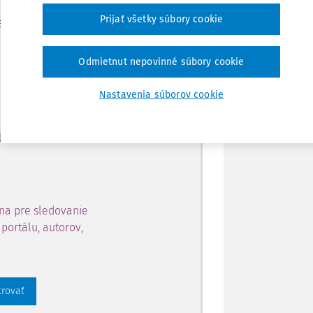
Zdieľať
Prijať všetky súbory cookie
je dostupný predplatiteľom
Poznámka
Odmietnut nepovinné súbory cookie
ahu a získajte prístup na 10
Nastavenia súborov cookie
 zaregistrovať.
 aj k vybranému obsahu:
na pre sledovanie
portálu, autorov,
trovať