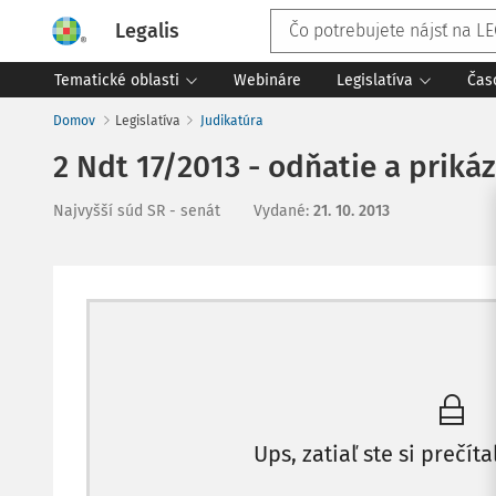
Legalis
Tematické oblasti
Webináre
Legislatíva
Čas
Domov
Legislatíva
Judikatúra
2 Ndt 17/2013 - odňatie a priká
Najvyšší súd SR - senát
Vydané
:
21. 10. 2013
Ups, zatiaľ ste si prečíta