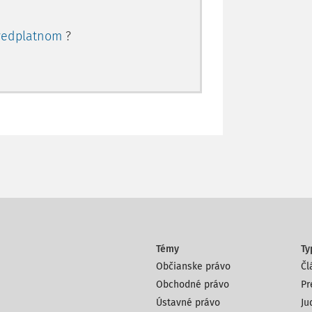
redplatnom
?
Témy
Ty
Občianske právo
Čl
Obchodné právo
Pr
Ústavné právo
Ju