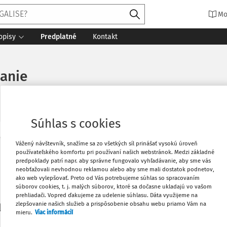
Mo
opisy
Predplatné
Kontakt
zanie
Súhlas s cookies
Vytlačiť
Vážený návštevník, snažíme sa zo všetkých síl prinášať vysokú úroveň
Máte predplatné?
Prihláste sa
používateľského komfortu pri používaní našich webstránok. Medzi základné
predpoklady patrí napr. aby správne fungovalo vyhľadávanie, aby sme vás
neobťažovali nevhodnou reklamou alebo aby sme mali dostatok podnetov,
Obľúbené
ako web vylepšovať. Preto od Vás potrebujeme súhlas so spracovaním
súborov cookies, t. j. malých súborov, ktoré sa dočasne ukladajú vo vašom
prehliadači. Vopred ďakujeme za udelenie súhlasu. Dáta využijeme na
Stiahnuť
zlepšovanie našich služieb a prispôsobenie obsahu webu priamo Vám na
li len začiatok...
mieru.
Viac informácií