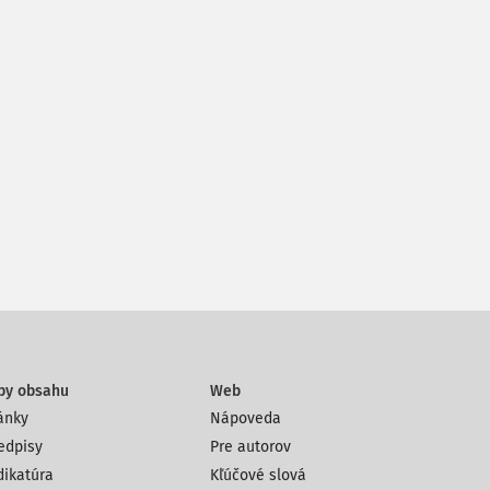
py obsahu
Web
ánky
Nápoveda
edpisy
Pre autorov
dikatúra
Kľúčové slová