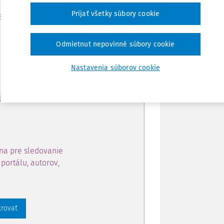
Zdieľať
Prijať všetky súbory cookie
je dostupný predplatiteľom
Poznámka
Odmietnut nepovinné súbory cookie
ahu a získajte prístup na 10
Nastavenia súborov cookie
 zaregistrovať.
 aj k vybranému obsahu:
na pre sledovanie
portálu, autorov,
trovať