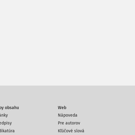
py obsahu
Web
ánky
Nápoveda
edpisy
Pre autorov
dikatúra
Kľúčové slová