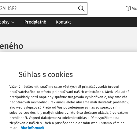
Mo
opisy
Predplatné
Kontakt
deného
Súhlas s cookies
Vytlačiť
Vážený návštevník, snažíme sa zo všetkých síl prinášať vysokú úroveň
Máte predplatné?
Prihláste sa
používateľského komfortu pri používaní našich webstránok. Medzi základné
predpoklady patrí napr. aby správne fungovalo vyhľadávanie, aby sme vás
neobťažovali nevhodnou reklamou alebo aby sme mali dostatok podnetov,
Obľúbené
ako web vylepšovať. Preto od Vás potrebujeme súhlas so spracovaním
súborov cookies, t. j. malých súborov, ktoré sa dočasne ukladajú vo vašom
prehliadači. Vopred ďakujeme za udelenie súhlasu. Dáta využijeme na
Stiahnuť
zlepšovanie našich služieb a prispôsobenie obsahu webu priamo Vám na
li len začiatok...
mieru.
Viac informácií