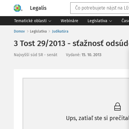
Legalis
Tematické oblasti
Webináre
Legislatíva
Čas
Domov
Legislatíva
Judikatúra
3 Tost 29/2013 - sťažnosť odsú
Najvyšší súd SR - senát
Vydané
:
15. 10. 2013
Ups, zatiaľ ste si prečíta