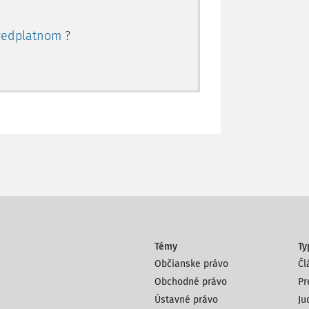
redplatnom
?
Témy
Ty
Občianske právo
Čl
Obchodné právo
Pr
Ústavné právo
Ju